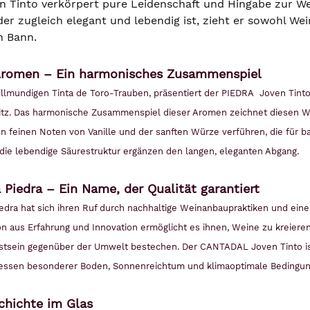
en Tinto verkörpert pure Leidenschaft und Hingabe zur Wei
der zugleich elegant und lebendig ist, zieht er sowohl We
n Bann.
Aromen – Ein harmonisches Zusammenspiel
ollmundigen Tinta de Toro-Trauben, präsentiert der PIEDRA Joven Tint
tz. Das harmonische Zusammenspiel dieser Aromen zeichnet diesen We
en feinen Noten von Vanille und der sanften Würze verführen, die für 
die lebendige Säurestruktur ergänzen den langen, eleganten Abgang.
Piedra – Ein Name, der Qualität garantiert
edra hat sich ihren Ruf durch nachhaltige Weinanbaupraktiken und eine 
on aus Erfahrung und Innovation ermöglicht es ihnen, Weine zu kreiere
sein gegenüber der Umwelt bestechen. Der CANTADAL Joven Tinto ist 
 dessen besonderer Boden, Sonnenreichtum und klimaoptimale Bedingung
chichte im Glas