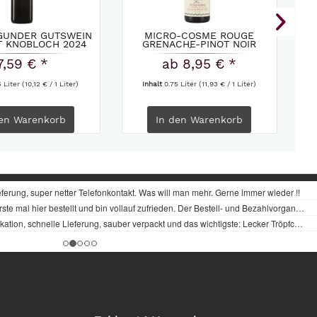
GUNDER GUTSWEIN
MICRO-COSME ROUGE
T KNOBLOCH 2024
GRENACHE-PINOT NOIR
CHÂTEAU...
7,59 € *
ab 8,95 € *
5 Liter
(10,12 € / 1 Liter)
Inhalt
0.75 Liter
(11,93 € / 1 Liter)
en
Warenkorb
In den
Warenkorb