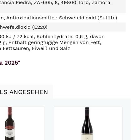
ancia Piedra, ZA-605, 8, 49800 Toro, Zamora,
n, Antioxidationsmittel: Schwefeldioxid (Sulfite)
hwefeldioxid (E220)
00 kJ / 72 kcal, Kohlenhydrate: 0,6 g, davon
2 g, Enthält geringfügige Mengen von Fett,
n Fettsäuren, Eiweiß und Salz
ra 2025"
LLS ANGESEHEN
2