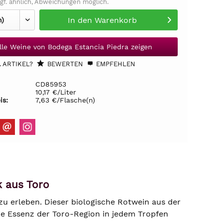
gf. ähnlich, Abweichungen möglich.
In den
Warenkorb
lle Weine von Bodega Estancia Piedra zeigen
 ARTIKEL?
BEWERTEN
EMPFEHLEN
CD85953
10,17 €/Liter
is:
7,63 €/Flasche(n)
k aus Toro
 zu erleben. Dieser biologische Rotwein aus der
ie Essenz der Toro-Region in jedem Tropfen