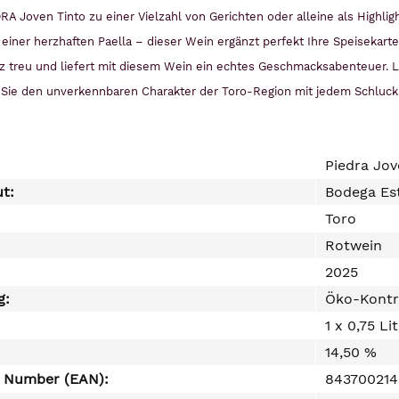
A Joven Tinto zu einer Vielzahl von Gerichten oder alleine als Highligh
einer herzhaften Paella – dieser Wein ergänzt perfekt Ihre Speisekart
z treu und liefert mit diesem Wein ein echtes Geschmacksabenteuer. 
 Sie den unverkennbaren Charakter der Toro-Region mit jedem Schluck
Piedra Jov
ut:
Bodega Est
Toro
Rotwein
2025
g:
Öko-Kontr
1 x 0,75 Li
14,50 %
e Number (EAN):
84370021