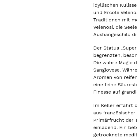
idyllischen Kuliss
und Ercole Velenos
Traditionen mit m
Velenosi, die Seel
Aushängeschild di
Der Status „Super
begrenzten, beson
Die wahre Magie d
Sangiovese. Währen
Aromen von reifen
eine feine Säures
Finesse auf grandi
Im Keller erfährt
aus französischer 
Primärfrucht der 
einladend. Ein be
getrocknete medit