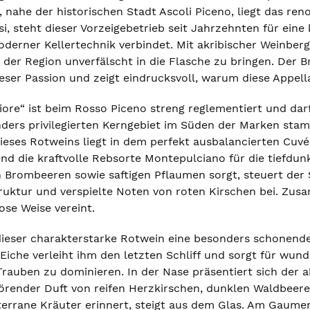
e, nahe der historischen Stadt Ascoli Piceno, liegt das r
i, steht dieser Vorzeigebetrieb seit Jahrzehnten für eine
oderner Kellertechnik verbindet. Mit akribischer Weinber
e der Region unverfälscht in die Flasche zu bringen. Der B
eser Passion und zeigt eindrucksvoll, warum diese Appel
iore“ ist beim Rosso Piceno streng reglementiert und da
ders privilegierten Kerngebiet im Süden der Marken stamm
ieses Rotweins liegt in dem perfekt ausbalancierten Cu
d die kraftvolle Rebsorte Montepulciano für die tiefdunk
 Brombeeren sowie saftigen Pflaumen sorgt, steuert der 
truktur und verspielte Noten von roten Kirschen bei. Zusa
ose Weise vereint.
 dieser charakterstarke Rotwein eine besonders schonende
Eiche verleiht ihm den letzten Schliff und sorgt für wun
Trauben zu dominieren. In der Nase präsentiert sich der 
törender Duft von reifen Herzkirschen, dunklen Waldbeere
errane Kräuter erinnert, steigt aus dem Glas. Am Gaume