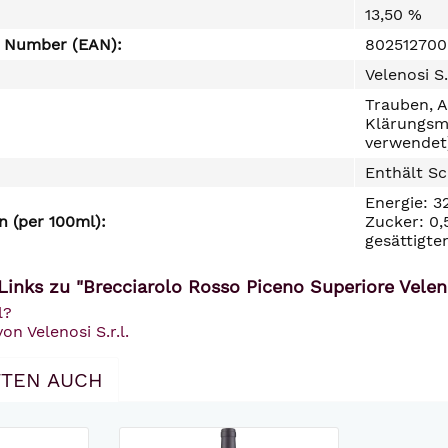
13,50 %
e Number (EAN):
80251270
Velenosi S.
Trauben, A
Klärungsmi
verwendet)
Enthält Sc
Energie: 3
 (per 100ml):
Zucker: 0,
gesättigte
Links zu "Brecciarolo Rosso Piceno Superiore Velen
l?
on Velenosi S.r.l.
TEN AUCH