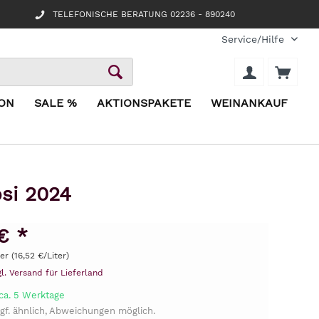
TELEFONISCHE BERATUNG 02236 - 890240
Service/Hilfe
ION
SALE %
AKTIONSPAKETE
WEINANKAUF
si 2024
€ *
ter (16,52 €/Liter)
gl. Versand für Lieferland
 ca. 5 Werktage
gf. ähnlich, Abweichungen möglich.