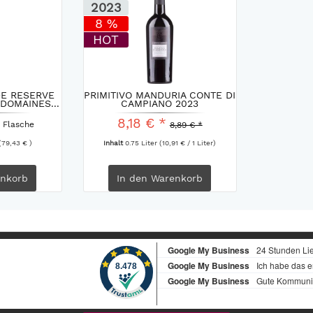
2023
8 %
HOT
E RESERVE
PRIMITIVO MANDURIA CONTE DI
DOMAINES...
CAMPIANO 2023
8,18 € *
 Flasche
8,89 € *
(79,43 € )
Inhalt
0.75 Liter
(10,91 € / 1 Liter)
nkorb
In den
Warenkorb