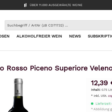
ÜBER 11.000 AUSGEWÄHLTE WEINE
OSEN
ALKOHOLFREIER WEIN
NEWS
SUBSKRIPT
lo Rosso Piceno Superiore Veleno
12,39 
Inhalt:
0.75 Li
* inkl. USt.
zz
Lieferzeit
* Abbildung g