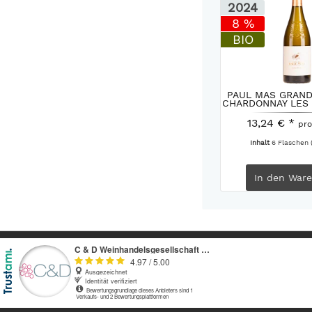
2024
8 %
BIO
PAUL MAS GRAND
CHARDONNAY LES 
13,24 € *
pro
Inhalt
6 Flaschen
In den
Ware