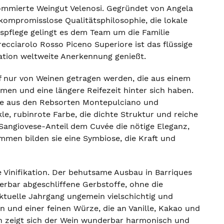
enommierte Weingut Velenosi. Gegründet von Angela
 kompromisslose Qualitätsphilosophie, die lokale
gspflege gelingt es dem Team um die Familie
recciarolo Rosso Piceno Superiore ist das flüssige
lation weltweite Anerkennung genießt.
rf nur von Weinen getragen werden, die aus einem
en und eine längere Reifezeit hinter sich haben.
vée aus den Rebsorten Montepulciano und
le, rubinrote Farbe, die dichte Struktur und reiche
Sangiovese-Anteil dem Cuvée die nötige Eleganz,
mmen bilden sie eine Symbiose, die Kraft und
 Vinifikation. Der behutsame Ausbau in Barriques
derbar abgeschliffene Gerbstoffe, ohne die
aktuelle Jahrgang ungemein vielschichtig und
n und einer feinen Würze, die an Vanille, Kakao und
n zeigt sich der Wein wunderbar harmonisch und