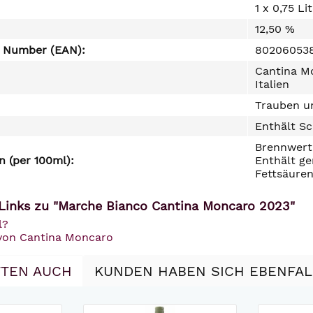
1 x 0,75 Li
12,50 %
e Number (EAN):
80206053
Cantina Mo
Italien
Trauben un
Enthält Sc
Brennwert 
 (per 100ml):
Enthält ge
Fettsäuren
Links zu "Marche Bianco Cantina Moncaro 2023"
l?
 von Cantina Moncaro
TEN AUCH
KUNDEN HABEN SICH EBENFA