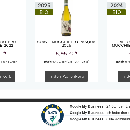
2025
2024
BIO
BIO
NAT BRUT
SOAVE MUCCHIETTO PASQUA
GRILL
E 2022
2025
MUCCHIE
€ *
6,95 € *
4 € / 1 Liter)
Inhalt
0.75 Liter
(9,27 € / 1 Liter)
Inhalt
0.7
nkorb
In den
Warenkorb
In d