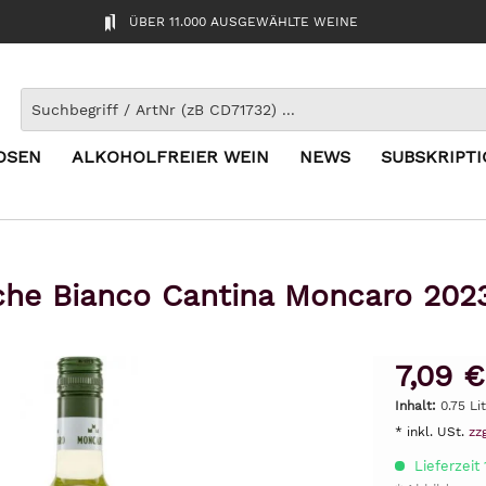
ÜBER 11.000 AUSGEWÄHLTE WEINE
OSEN
ALKOHOLFREIER WEIN
NEWS
SUBSKRIPT
he Bianco Cantina Moncaro 20
7,09 €
Inhalt:
0.75 Li
* inkl. USt.
zz
Lieferzeit