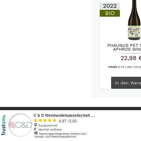
2022
BIO
PHAUNUS PET 
APHROS WIN
22,98 
Inhalt
0.75 Liter
(30,6
In den
Ware