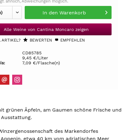
gf. ähnlich, Abweichungen möglich.
In den
Warenkorb
Alle Weine von Cantina Moncaro zeigen
 ARTIKEL?
BEWERTEN
EMPFEHLEN
CD85785
9,45 €/Liter
is:
7,09 €/Flasche(n)
 mit grünen Äpfeln, am Gaumen schöne Frische und
 Ausstattung.
 Winzergenossenschaft des Markendorfes
m Appenin, etwa 40 km vom adriatischen Meer