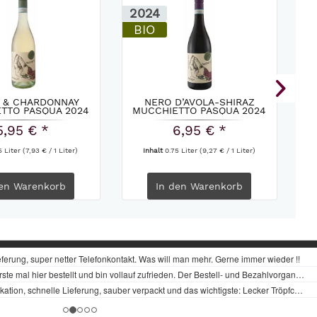
2024
2
BIO
B
O & CHARDONNAY
NERO D’AVOLA-SHIRAZ
TTO PASQUA 2024
MUCCHIETTO PASQUA 2024
5,95 € *
6,95 € *
5 Liter
(7,93 € / 1 Liter)
Inhalt
0.75 Liter
(9,27 € / 1 Liter)
en
Warenkorb
In den
Warenkorb