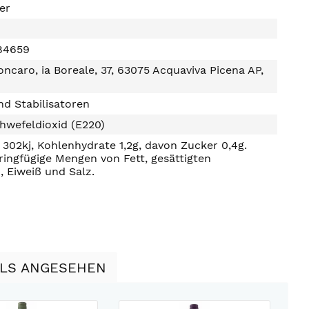
ter
84659
ncaro, ia Boreale, 37, 63075 Acquaviva Picena AP,
d Stabilisatoren
hwefeldioxid (E220)
302kj, Kohlenhydrate 1,2g, davon Zucker 0,4g.
ringfügige Mengen von Fett, gesättigten
, Eiweiß und Salz.
LLS ANGESEHEN