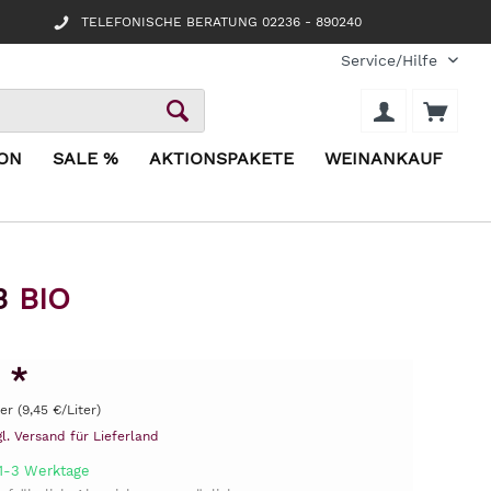
TELEFONISCHE BERATUNG 02236 - 890240
Service/Hilfe
ION
SALE %
AKTIONSPAKETE
WEINANKAUF
23
BIO
 *
ter (9,45 €/Liter)
gl. Versand für Lieferland
 1-3 Werktage