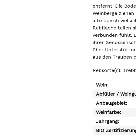
entfernt. Die Böd
Weinberge ziehen s
altmodisch vielsei
Rebfläche teilen 
verbunden fühlt. 
ihrer Genossensch
über Unterstützun
aus den Trauben 
Rebsorte(n): Trebb
Wein:
Abfüller / Weing
Anbaugebiet:
Weinfarbe:
Jahrgang:
BIO Zertifizierun