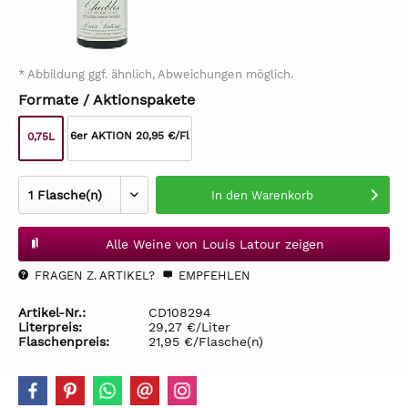
* Abbildung ggf. ähnlich, Abweichungen möglich.
Formate / Aktionspakete
6er AKTION 20,95 €/Fl
0,75L
In den
Warenkorb
Alle Weine von Louis Latour zeigen
FRAGEN Z. ARTIKEL?
EMPFEHLEN
Artikel-Nr.:
CD108294
Literpreis:
29,27 €/Liter
Flaschenpreis:
21,95 €/Flasche(n)