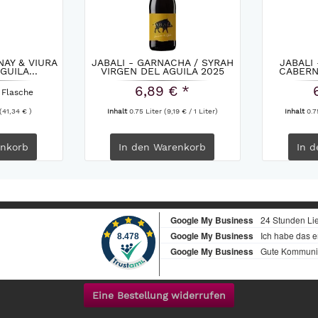
AY & VIURA
JABALI - GARNACHA / SYRAH
JABALI
GUILA...
VIRGEN DEL AGUILA 2025
CABERNE
6,89 € *
 Flasche
(41,34 € )
Inhalt
0.75 Liter
(9,19 € / 1 Liter)
Inhalt
0.7
nkorb
In den
Warenkorb
In d
Eine Bestellung widerrufen