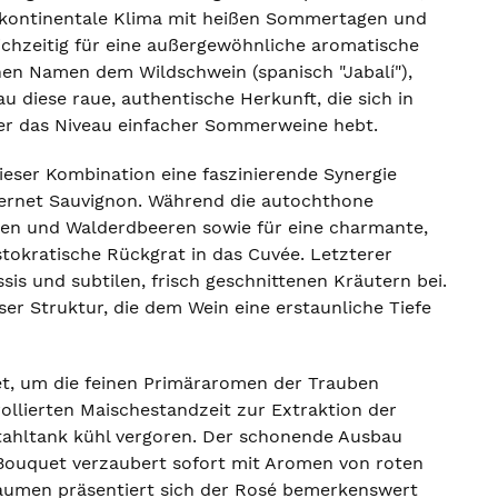
e kontinentale Klima mit heißen Sommertagen und
ichzeitig für eine außergewöhnliche aromatische
nen Namen dem Wildschwein (spanisch "Jabalí"),
u diese raue, authentische Herkunft, die sich in
ber das Niveau einfacher Sommerweine hebt.
dieser Kombination eine faszinierende Synergie
abernet Sauvignon. Während die autochthone
eren und Walderdbeeren sowie für eine charmante,
tokratische Rückgrat in das Cuvée. Letzterer
is und subtilen, frisch geschnittenen Kräutern bei.
er Struktur, die dem Wein eine erstaunliche Tiefe
tet, um die feinen Primäraromen der Trauben
ollierten Maischestandzeit zur Extraktion der
stahltank kühl vergoren. Der schonende Ausbau
s Bouquet verzaubert sofort mit Aromen von roten
aumen präsentiert sich der Rosé bemerkenswert