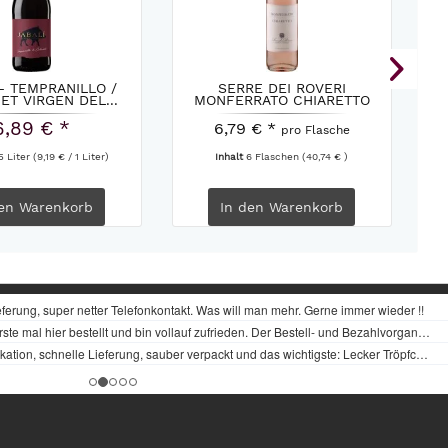
 - TEMPRANILLO /
SERRE DEI ROVERI
A
T VIRGEN DEL...
MONFERRATO CHIARETTO
SARTIRANO...
6,89 € *
6,79 € *
pro Flasche
5 Liter
(9,19 € / 1 Liter)
Inhalt
6 Flaschen
(40,74 € )
en
Warenkorb
In den
Warenkorb