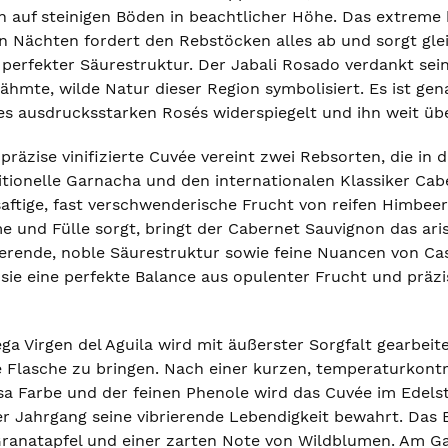
 auf steinigen Böden in beachtlicher Höhe. Das extrem
n Nächten fordert den Rebstöcken alles ab und sorgt gle
 perfekter Säurestruktur. Der Jabali Rosado verdankt sei
hmte, wilde Natur dieser Region symbolisiert. Es ist gena
es ausdrucksstarken Rosés widerspiegelt und ihn weit ü
räzise vinifizierte Cuvée vereint zwei Rebsorten, die in 
ditionelle Garnacha und den internationalen Klassiker C
saftige, fast verschwenderische Frucht von reifen Himbe
 und Fülle sorgt, bringt der Cabernet Sauvignon das aris
erende, noble Säurestruktur sowie feine Nuancen von Cass
ie eine perfekte Balance aus opulenter Frucht und präzis
ega Virgen del Aguila wird mit äußerster Sorgfalt gearbei
ie Flasche zu bringen. Nach einer kurzen, temperaturkontr
osa Farbe und der feinen Phenole wird das Cuvée im Edel
der Jahrgang seine vibrierende Lebendigkeit bewahrt. Da
ranatapfel und einer zarten Note von Wildblumen. Am G