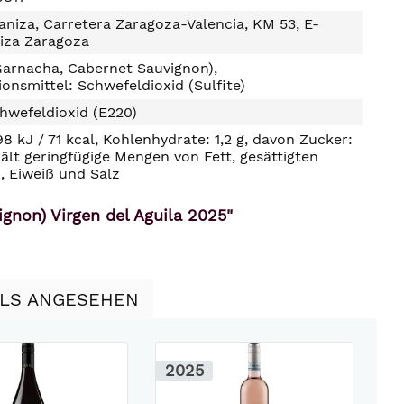
aniza, Carretera Zaragoza-Valencia, KM 53, E-
iza Zaragoza
Garnacha, Cabernet Sauvignon),
ionsmittel: Schwefeldioxid (Sulfite)
hwefeldioxid (E220)
98 kJ / 71 kcal, Kohlenhydrate: 1,2 g, davon Zucker:
hält geringfügige Mengen von Fett, gesättigten
, Eiweiß und Salz
gnon) Virgen del Aguila 2025"
LLS ANGESEHEN
2025
2