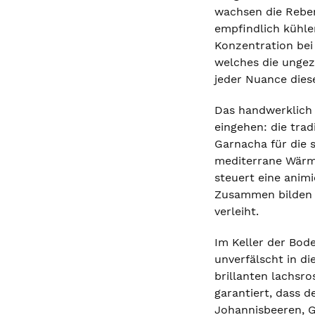
wachsen die Reben
empfindlich kühle
Konzentration bei
welches die ungezä
jeder Nuance dies
Das handwerklich p
eingehen: die tra
Garnacha für die 
mediterrane Wärme
steuert eine animi
Zusammen bilden s
verleiht.
Im Keller der Bod
unverfälscht in d
brillanten lachsr
garantiert, dass 
Johannisbeeren, G