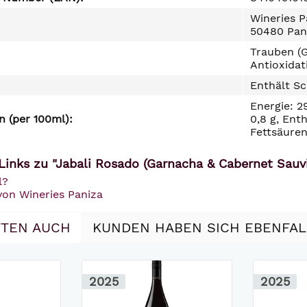
Wineries P
50480 Pan
Trauben (
Antioxidat
Enthält Sc
Energie: 2
 (per 100ml):
0,8 g, Ent
Fettsäuren
Links zu "Jabali Rosado (Garnacha & Cabernet Sauvi
l?
von Wineries Paniza
TEN AUCH
KUNDEN HABEN SICH EBENFA
2025
2025