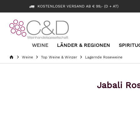
KOSTENLOSER VERSAND AB € 99,- (D + AT)
WEINE
LÄNDER & REGIONEN
SPIRITU
Weine
Top Weine & Winzer
Lagernde Roseweine
Jabali Ro