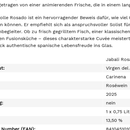
, getragen von einer animierenden Frische, die in einem l
olle Rosado ist ein hervorragender Beweis dafür, wie vie
n können. Er empfiehlt sich als anspruchsvoller Solist fü
enbegleiter. Ob zu frisch gegrilltem Fisch, einer klassisc
hen Fusionsküche – dieses charakterstarke Cuvée meistert
ück authentische spanische Lebensfreude ins Glas.
Jabali Ro
ut:
Virgen del
Carinena
Roséwein
2025
g:
nein
1 x 0,75 Li
13,50 %
e Number (EAN):
841045101