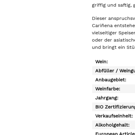
griffig und saftig
Dieser anspruchsv
Cariñena entstehe
vielseitiger Speis
oder der asiatisc
und bringt ein St
Wein:
Abfüller / Weing
Anbaugebiet:
Weinfarbe:
Jahrgang:
BIO Zertifizierun
Verkaufseinheit:
Alkoholgehalt:
European Articl