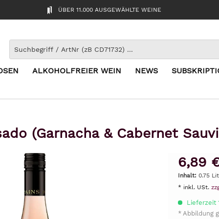
ÜBER 11.000 AUSGEWÄHLTE WEINE
OSEN
ALKOHOLFREIER WEIN
NEWS
SUBSKRIPT
sado (Garnacha & Cabernet Sauvig
6,89 
Inhalt:
0.75 Lit
* inkl. USt.
zz
Lieferzeit
* Abbildung g