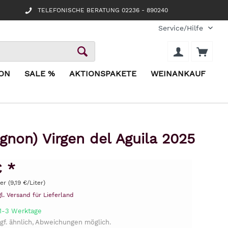
TELEFONISCHE BERATUNG 02236 - 890240
Service/Hilfe
ION
SALE %
AKTIONSPAKETE
WEINANKAUF
non) Virgen del Aguila 2025
€ *
er (9,19 €/Liter)
gl. Versand für Lieferland
 1-3 Werktage
gf. ähnlich, Abweichungen möglich.