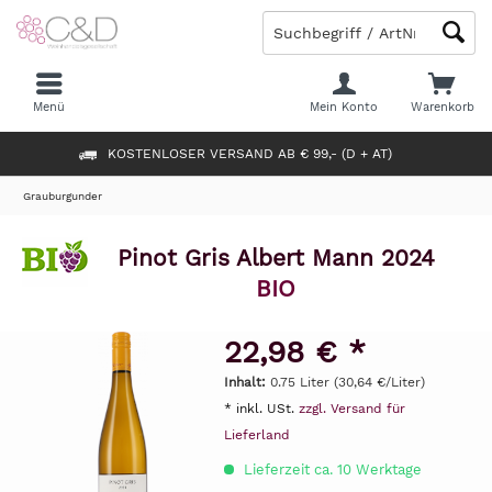
Menü
Mein Konto
Warenkorb
KOSTENLOSER VERSAND AB € 99,- (D + AT)
Grauburgunder
Pinot Gris Albert Mann 2024
BIO
22,98 € *
Inhalt:
0.75 Liter (30,64 €/Liter)
* inkl. USt.
zzgl. Versand für
Lieferland
Lieferzeit ca. 10 Werktage