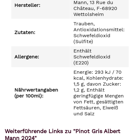
Mann, 13 Rue du
Hersteller:
Château, F-68920
Wettolsheim
Trauben,
Antioxidationsmittel:
Zutaten:
Schwefeldioxid
(Sulfite)
Enthält
Allergene:
Schwefeldioxid
(E220)
Energie: 293 kJ / 70
kcal, Kohlenhydrate:
1,5 g, davon Zucker:
Nährwertangaben
1,2 g, Enthält
(per 100ml):
geringfügige Mengen
von Fett, gesättigten
Fettsäuren, Eiweiß
und Salz
Weiterführende Links zu "Pinot Gris Albert
Mann 2024"