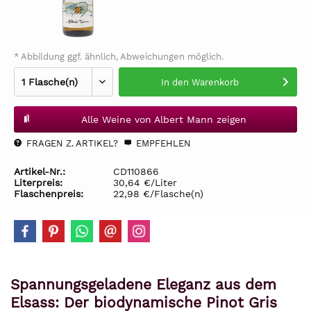
* Abbildung ggf. ähnlich, Abweichungen möglich.
In den
Warenkorb
Alle Weine von Albert Mann zeigen
FRAGEN Z. ARTIKEL?
EMPFEHLEN
Artikel-Nr.:
CD110866
Literpreis:
30,64 €/Liter
Flaschenpreis:
22,98 €/Flasche(n)
Spannungsgeladene Eleganz aus dem
Elsass: Der biodynamische Pinot Gris