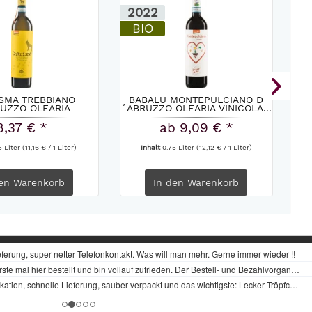
2022
2
BIO
SMA TREBBIANO
BABALU MONTEPULCIANO D
LA
RUZZO OLEARIA
´ABRUZZO OLEARIA VINICOLA...
VINICOLA...
8,37 € *
ab 9,09 € *
5 Liter
(11,16 € / 1 Liter)
Inhalt
0.75 Liter
(12,12 € / 1 Liter)
en
Warenkorb
In den
Warenkorb