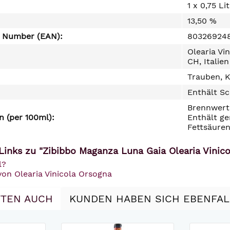
1 x 0,75 Li
13,50 %
e Number (EAN):
80326924
Olearia Vi
CH, Italien
Trauben, K
Enthält Sc
Brennwert 
 (per 100ml):
Enthält ge
Fettsäuren
Links zu "Zibibbo Maganza Luna Gaia Olearia Vinic
l?
von Olearia Vinicola Orsogna
TEN AUCH
KUNDEN HABEN SICH EBENFA