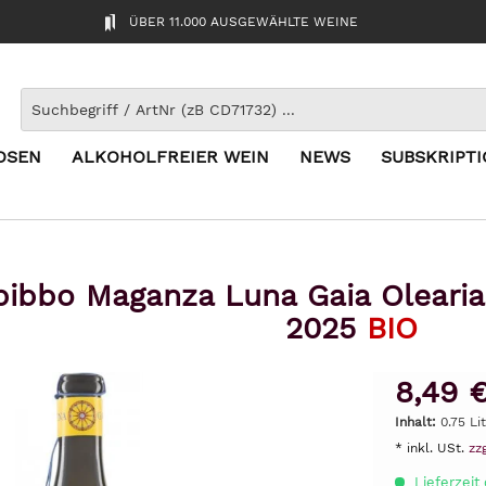
ÜBER 11.000 AUSGEWÄHLTE WEINE
OSEN
ALKOHOLFREIER WEIN
NEWS
SUBSKRIPT
bibbo Maganza Luna Gaia Olearia
2025
BIO
8,49 
Inhalt:
0.75 Lit
* inkl. USt.
zz
Lieferzeit