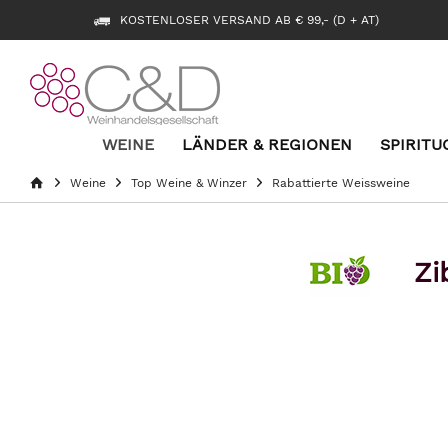
KOSTENLOSER VERSAND AB € 99,- (D + AT)
WEINE
LÄNDER & REGIONEN
SPIRITU
Weine
Top Weine & Winzer
Rabattierte Weissweine
Zi