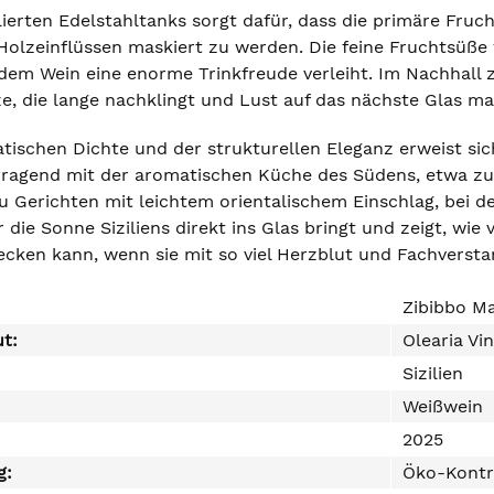
lierten Edelstahltanks sorgt dafür, dass die primäre Fru
Holzeinflüssen maskiert zu werden. Die feine Fruchtsüße 
dem Wein eine enorme Trinkfreude verleiht. Im Nachhall z
e, die lange nachklingt und Lust auf das nächste Glas ma
ischen Dichte und der strukturellen Eleganz erweist sich d
ragend mit der aromatischen Küche des Südens, etwa zu 
u Gerichten mit leichtem orientalischem Einschlag, bei d
er die Sonne Siziliens direkt ins Glas bringt und zeigt, wie
cken kann, wenn sie mit so viel Herzblut und Fachverstand
Zibibbo M
ut:
Olearia Vi
Sizilien
Weißwein
2025
g:
Öko-Kontr