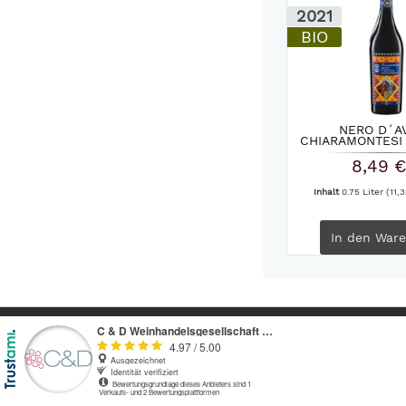
2021
BIO
NERO D´A
CHIARAMONTESI 
OLEARIA.
8,49 €
Inhalt
0.75 Liter
(11,3
In den
Ware