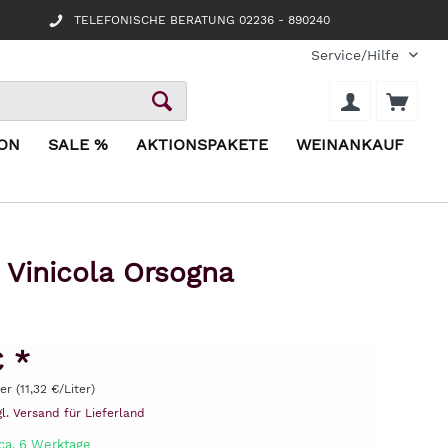
TELEFONISCHE BERATUNG 02236 - 890240
Service/Hilfe
ION
SALE %
AKTIONSPAKETE
WEINANKAUF
 Vinicola Orsogna
€ *
er (11,32 €/Liter)
gl. Versand für Lieferland
 ca. 6 Werktage