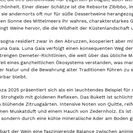
hönheit. Einer dieser Schätze ist die Rebsorte Zibibbo, i
sie andernorts oft nur für süße Dessertweine herangezoge
n Sonne des Mittelmeers ihr wahres, charakterstarkes Ges
ngt Weine hervor, die die Wildheit der Küstenlandschaft u
rsogna residiert zwar in den Abruzzen, kooperiert aber mi
na Gaia. Luna Gaia verfolgt einen konsequenten Weg der N
trengen Demeter-Richtlinien, die weit über das übliche Ma
Teil eines ganzheitlichen Ökosystems verstanden, was man
er Natur und die Bewahrung alter Traditionen führen zu e
rbar bleibt.
a 2025 präsentiert sich als ein leuchtendes Beispiel für
s Strohgelb mit goldenen Reflexen. Das Bukett ist schli
 blühende Zitrusgaärten. Intensive Noten von Quitte, reif
inen Muskatduft und einem Hauch von Zedernholz. Es ist
t, sondern durch eine kühle mineralische Ader am Boden g
rt der Wein eine faszinierende Balance zwischen animier