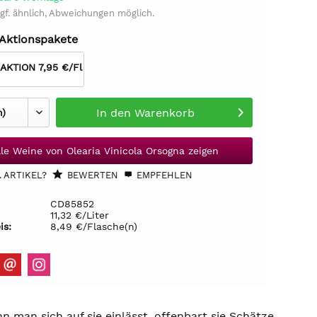
gf. ähnlich, Abweichungen möglich.
 Aktionspakete
 AKTION 7,95 €/Fl
In den
Warenkorb
lle Weine von Olearia Vinicola Orsogna zeigen
 ARTIKEL?
BEWERTEN
EMPFEHLEN
CD85852
11,32 €/Liter
is:
8,49 €/Flasche(n)
enn man sich auf sie einlässt, offenbart sie Schätze