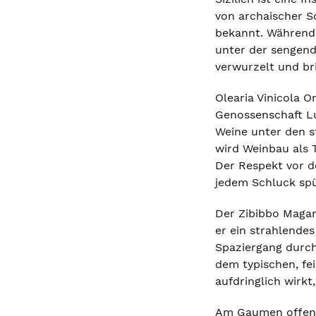
von archaischer Sc
bekannt. Während 
unter der sengende
verwurzelt und bri
Olearia Vinicola O
Genossenschaft Lu
Weine unter den s
wird Weinbau als 
Der Respekt vor d
jedem Schluck spü
Der Zibibbo Maganz
er ein strahlende
Spaziergang durch
dem typischen, fe
aufdringlich wirk
Am Gaumen offenba