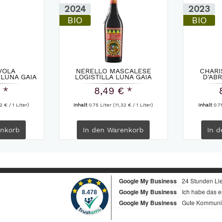
2024
2023
BIO
BIO
VOLA
NERELLO MASCALESE
CHARI
LUNA GAIA
LOGISTILLA LUNA GAIA
D'AB
..
OLEARIA...
 *
8,49 € *
2 € / 1 Liter)
Inhalt
0.75 Liter
(11,32 € / 1 Liter)
Inhalt
0.7
nkorb
In den
Warenkorb
In d