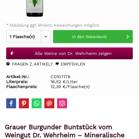
* Abbildung ggf. ähnlich, Abweichungen möglich.
In den
Warenkorb
Alle Weine von Dr. Wehrheim zeigen
FRAGEN Z. ARTIKEL?
EMPFEHLEN
Artikel-Nr.:
CD107178
Literpreis:
16,52 €/Liter
Flaschenpreis:
12,39 €/Flasche(n)
Grauer Burgunder Buntstück vom
Weingut Dr. Wehrheim – Mineralische