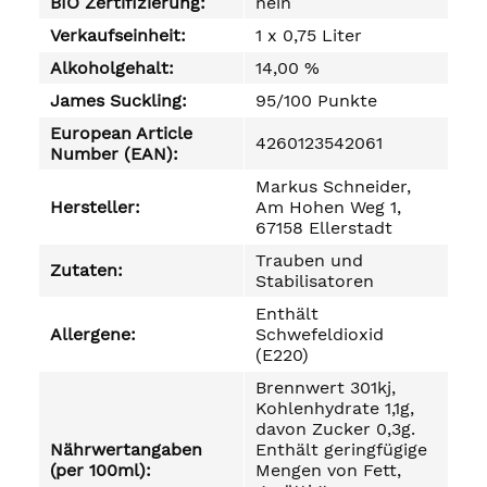
BIO Zertifizierung:
nein
Verkaufseinheit:
1 x 0,75 Liter
Alkoholgehalt:
14,00 %
James Suckling:
95/100 Punkte
European Article
4260123542061
Number (EAN):
Markus Schneider,
Hersteller:
Am Hohen Weg 1,
67158 Ellerstadt
Trauben und
Zutaten:
Stabilisatoren
Enthält
Allergene:
Schwefeldioxid
(E220)
Brennwert 301kj,
Kohlenhydrate 1,1g,
davon Zucker 0,3g.
Nährwertangaben
Enthält geringfügige
(per 100ml):
Mengen von Fett,