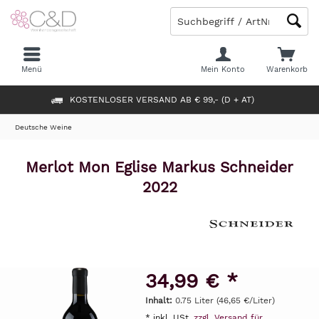
Menü
Mein Konto
Warenkorb
KOSTENLOSER VERSAND AB € 99,- (D + AT)
Deutsche Weine
Merlot Mon Eglise Markus Schneider
2022
34,99 € *
Inhalt:
0.75 Liter (46,65 €/Liter)
* inkl. USt.
zzgl. Versand für