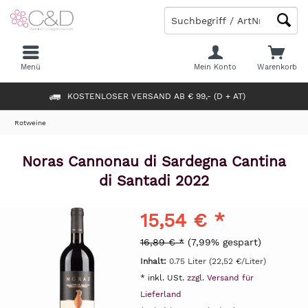
Menü
Mein Konto
Warenkorb
KOSTENLOSER VERSAND AB € 99,- (D + AT)
Rotweine
Noras Cannonau di Sardegna Cantina
di Santadi 2022
15,54 € *
16,89 € *
(7,99% gespart)
Inhalt:
0.75 Liter (22,52 €/Liter)
* inkl. USt.
zzgl. Versand für
Lieferland