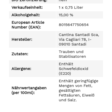
Verkaufseinheit:
1 x 0,75 Liter
Alkoholgehalt:
15,00 %
European Article
8015647750654
Number (EAN):
Cantina Santadi Sca,
Hersteller:
Via Cagliari 78, I-
09010 Santadi
Trauben und
Zutaten:
Stabilisatoren
Enthält
Allergene:
Schwefeldioxid
(E220)
Enthält geringfügige
Mengen von Fett,
Nährwertangaben
gesättigten
(per 100ml):
Fettsäuren, Eiweiß
und Salz.