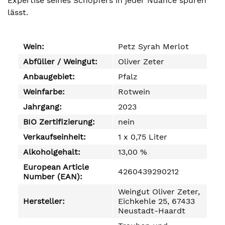
Expertise seines Schöpfers in jeder Nuance spüren
lässt.
Wein:
Petz Syrah Merlot
Abfüller / Weingut:
Oliver Zeter
Anbaugebiet:
Pfalz
Weinfarbe:
Rotwein
Jahrgang:
2023
BIO Zertifizierung:
nein
Verkaufseinheit:
1 x 0,75 Liter
Alkoholgehalt:
13,00 %
European Article
4260439290212
Number (EAN):
Weingut Oliver Zeter,
Hersteller:
Eichkehle 25, 67433
Neustadt-Haardt