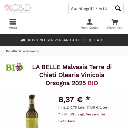
Menü
Mein Konto
Warenkorb
KOSTENLOSER VERSAND AB € 99,- (D + AT)
Rabattierte Weissweine
LA BELLE Malvasia Terre di
Chieti Olearia Vinicola
Orsogna 2025
BIO
8,37 € *
Inhalt:
0.75 Liter (11,16 €/Liter)
* inkl. USt.
zzgl. Versand für
Lieferland