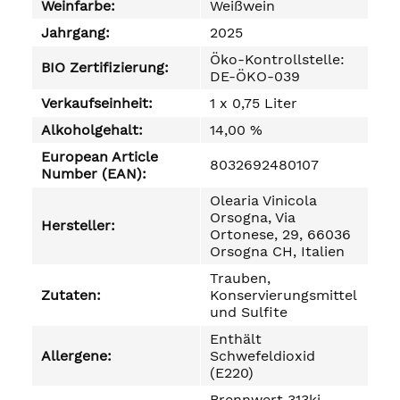
Weinfarbe:
Weißwein
Jahrgang:
2025
Öko-Kontrollstelle:
BIO Zertifizierung:
DE-ÖKO-039
Verkaufseinheit:
1 x 0,75 Liter
Alkoholgehalt:
14,00 %
European Article
8032692480107
Number (EAN):
Olearia Vinicola
Orsogna, Via
Hersteller:
Ortonese, 29, 66036
Orsogna CH, Italien
Trauben,
Zutaten:
Konservierungsmittel
und Sulfite
Enthält
Allergene:
Schwefeldioxid
(E220)
Brennwert 313kj,