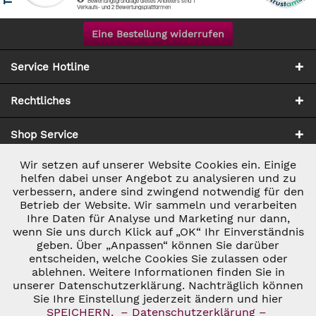
Eine Bestellung widerrufen
Service Hotline
Rechtliches
Shop Service
Wir setzen auf unserer Website Cookies ein. Einige
Aktiv
Notwendig
Zahlung & Versand
helfen dabei unser Angebot zu analysieren und zu
verbessern, andere sind zwingend notwendig für den
Betrieb der Website. Wir sammeln und verarbeiten
Inaktiv
Marketing
Ihre Daten für Analyse und Marketing nur dann,
wenn Sie uns durch Klick auf „OK“ Ihr Einverständnis
geben. Über „Anpassen“ können Sie darüber
Inaktiv
Tracking
entscheiden, welche Cookies Sie zulassen oder
ablehnen. Weitere Informationen finden Sie in
* ALLE PREISE INKL. GESETZL. UMSATZSTEUER ZZGL.
VERSANDKOSTEN
UND GGF. NACHNAHMEGEBÜHREN, WENN NICHT
unserer Datenschutzerklärung. Nachträglich können
Inaktiv
Personalisierung
ANDERS BESCHRIEBEN
Sie Ihre Einstellung jederzeit ändern und hier
© 2026 C&D WEINHANDEL - ALL RIGHTS RESERVED. THEME BY
SPEICHERN.
– Datenschutzerklärung –