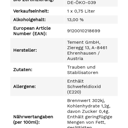
DE-ÖKO-039
Verkaufseinheit:
1 x 0,75 Liter
Alkoholgehalt:
13,00 %
European Article
9120010218699
Number (EAN):
Tement GmbH,
Zieregg 13, A-8461
Hersteller:
Ehrenhausen /
Austria
Trauben und
Zutaten:
Stabilisatoren
Enthält
Allergene:
Schwefeldioxid
(E220)
Brennwert 302kj,
Kohlenhydrate 1,2g,
davon Zucker 0,4g.
Nährwertangaben
Enthält geringfügige
(per 100ml):
Mengen von Fett,
gesättigten