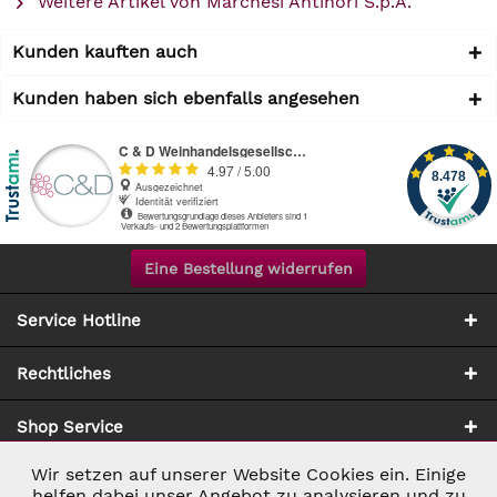
Weitere Artikel von Marchesi Antinori S.p.A.
Kunden kauften auch
Kunden haben sich ebenfalls angesehen
Eine Bestellung widerrufen
Service Hotline
Rechtliches
Shop Service
Wir setzen auf unserer Website Cookies ein. Einige
Aktiv
Notwendig
Zahlung & Versand
helfen dabei unser Angebot zu analysieren und zu