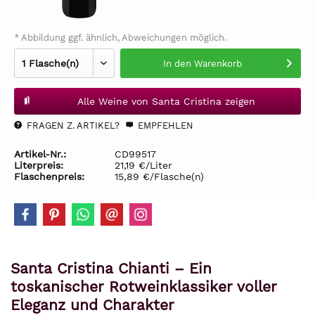
* Abbildung ggf. ähnlich, Abweichungen möglich.
In den
Warenkorb
Alle Weine von Santa Cristina zeigen
FRAGEN Z. ARTIKEL?
EMPFEHLEN
Artikel-Nr.:
CD99517
Literpreis:
21,19 €/Liter
Flaschenpreis:
15,89 €/Flasche(n)
Santa Cristina Chianti – Ein
toskanischer Rotweinklassiker voller
Eleganz und Charakter