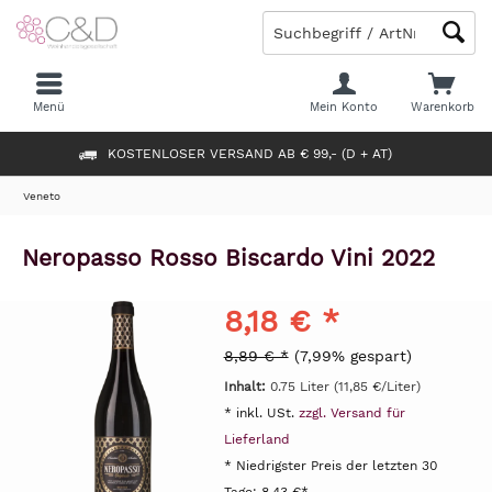
Menü
Mein Konto
Warenkorb
KOSTENLOSER VERSAND AB € 99,- (D + AT)
Veneto
Neropasso Rosso Biscardo Vini 2022
8,18 € *
8,89 € *
(7,99% gespart)
Inhalt:
0.75 Liter (11,85 €/Liter)
* inkl. USt.
zzgl. Versand für
Lieferland
* Niedrigster Preis der letzten 30