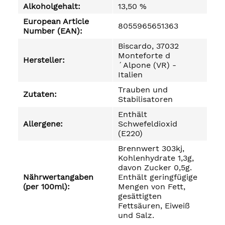
Alkoholgehalt:
13,50 %
European Article
8055965651363
Number (EAN):
Biscardo, 37032
Monteforte d
Hersteller:
´Alpone (VR) -
Italien
Trauben und
Zutaten:
Stabilisatoren
Enthält
Allergene:
Schwefeldioxid
(E220)
Brennwert 303kj,
Kohlenhydrate 1,3g,
davon Zucker 0,5g.
Nährwertangaben
Enthält geringfügige
(per 100ml):
Mengen von Fett,
gesättigten
Fettsäuren, Eiweiß
und Salz.