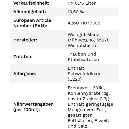
Verkaufseinheit:
1 x 0,75 Liter
Alkoholgehalt:
13,50 %
European Article
4260111077308
Number (EAN):
Weingut Manz,
Hersteller:
Mühlweg 18, 55278
Weinolsheim
Trauben und
Zutaten:
Stabilisatoren
Enthält
Allergene:
Schwefeldioxid
(E220)
Brennwert 301kj,
Kohlenhydrate 1,1g,
davon Zucker 0,3g.
Nährwertangaben
Enthält geringfügige
(per 100ml):
Mengen von Fett,
gesättigten
Fettsäuren, Eiweiß
und Salz.