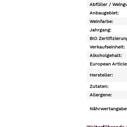
Abfüller / Weing
Anbaugebiet:
Weinfarbe:
Jahrgang:
BIO Zertifizierun
Verkaufseinheit:
Alkoholgehalt:
European Articl
Hersteller:
Zutaten:
Allergene:
Nährwertangaben