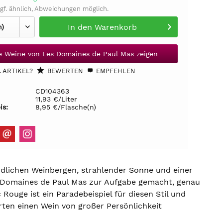
gf. ähnlich, Abweichungen möglich.
In den
Warenkorb
le Weine von Les Domaines de Paul Mas zeigen
 ARTIKEL?
BEWERTEN
EMPFEHLEN
CD104363
11,93 €/Liter
is:
8,95 €/Flasche(n)
ndlichen Weinbergen, strahlender Sonne und einer
s Domaines de Paul Mas zur Aufgabe gemacht, genau
Rouge ist ein Paradebeispiel für diesen Stil und
rten einen Wein von großer Persönlichkeit