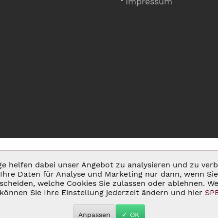
Impressum
ige helfen dabei unser Angebot zu analysieren und zu ve
Ihre Daten für Analyse und Marketing nur dann, wenn Sie 
cheiden, welche Cookies Sie zulassen oder ablehnen. Wei
MSATZSTEUER ZZGL.
VERSANDKOSTEN
UND GGF. NACHNAHMEGEBÜHREN, W
können Sie Ihre Einstellung jederzeit ändern und hier
SP
 2026 C&D WEINHANDEL - ALL RIGHTS RESERVED. THEME BY
THEMEWAR
Anpassen
✓ OK