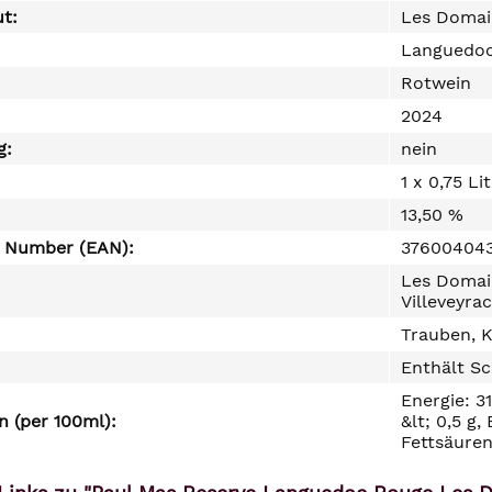
ut:
Les Domai
Languedo
Rotwein
2024
g:
nein
1 x 0,75 Li
13,50 %
e Number (EAN):
37600404
Les Domai
Villeveyra
Trauben, K
Enthält Sc
Energie: 3
 (per 100ml):
&lt; 0,5 g
Fettsäuren