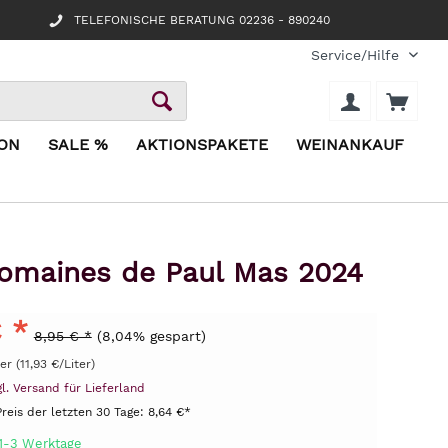
TELEFONISCHE BERATUNG 02236 - 890240
Service/Hilfe
ION
SALE %
AKTIONSPAKETE
WEINANKAUF
omaines de Paul Mas 2024
 *
8,95 € *
(8,04% gespart)
er (11,93 €/Liter)
gl. Versand für Lieferland
Preis der letzten 30 Tage:
8,64 €*
 1-3 Werktage