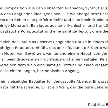
ine Komposition aus den Rebsorten Grenache, Syrah, Cari
a des Languedoc ideal gedeihen. Die Weinberge profitier
was den Reben eine perfekte Reife und eine beeindrucke
r einige Monate in Barriques aus amerikanischer und franz
 zusätzliche Komplexität und eine samtige Textur, ohne 
rt sich der Paul Mas Reserve Languedoc Rouge in einem ti
ichtigen Bouquet umhüllt, das an reife, dunkle Früchte 
nen Noten von Gewürzen, Vanille und einem Hauch von ge
iner beeindruckenden Fruchtsüße und einem saftigen Kern.
erleihen dem Wein eine samtige Textur und einen elegante
et in einem langen, harmonischen Abgang.
 ein vielseitiger Begleiter für genussvolle Abende. Er pas
asta mit Fleischsoße. Er ist ein Wein, der die pure Leben
Paul Mas 