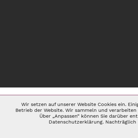
Wir setzen auf unserer Website Cookies ein. Ein
Notwendig
Betrieb der Website. Wir sammeln und verarbeiten 
Über „Anpassen“ können Sie darüber ents
* ALLE PREISE INKL. GESETZL. U
Datenschutzerklärung. Nachträglich 
Marketing
©