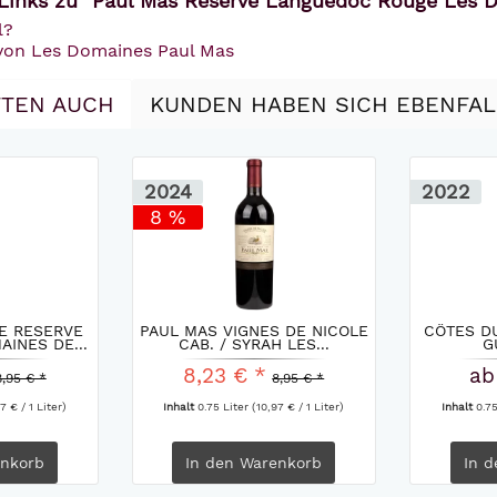
Links zu "Paul Mas Reserve Languedoc Rouge Les 
l?
 von Les Domaines Paul Mas
TEN AUCH
KUNDEN HABEN SICH EBENFA
2024
2022
8 %
E RESERVE
PAUL MAS VIGNES DE NICOLE
CÔTES D
INES DE...
CAB. / SYRAH LES...
G
8,23 € *
ab
8,95 € *
8,95 € *
7 € / 1 Liter)
Inhalt
0.75 Liter
(10,97 € / 1 Liter)
Inhalt
0.7
nkorb
In den
Warenkorb
In d