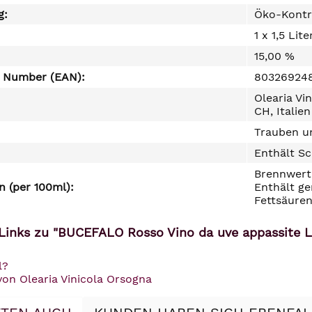
g:
Öko-Kontr
1 x 1,5 Lite
15,00 %
e Number (EAN):
80326924
Olearia Vi
CH, Italien
Trauben un
Enthält Sc
Brennwert 
 (per 100ml):
Enthält ge
Fettsäuren
Links zu "BUCEFALO Rosso Vino da uve appassite Lun
l?
von Olearia Vinicola Orsogna