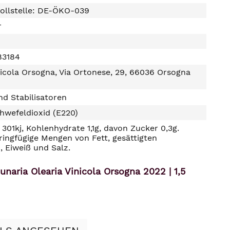
ollstelle: DE-ÖKO-039
r
83184
nicola Orsogna, Via Ortonese, 29, 66036 Orsogna
d Stabilisatoren
hwefeldioxid (E220)
301kj, Kohlenhydrate 1,1g, davon Zucker 0,3g.
ringfügige Mengen von Fett, gesättigten
, Eiweiß und Salz.
aria Olearia Vinicola Orsogna 2022 | 1,5