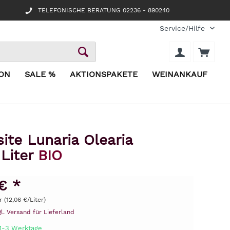
TELEFONISCHE BERATUNG 02236 - 890240
Service/Hilfe
ION
SALE %
AKTIONSPAKETE
WEINANKAUF
te Lunaria Olearia
 Liter
BIO
€ *
r (12,06 €/Liter)
gl. Versand für Lieferland
 1-3 Werktage