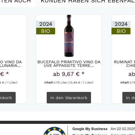
TEN AUCH
KUNDEN HABEN SICH EBENFA
2024
2024
BIO
BIO
O VINO DA
BUCEFALO PRIMITIVO VINO DA
RUMINAT 
LUNARIA...
UVE APPASSITE TERRE...
CHIE
 € *
ab 9,67 € *
ab
6 € / 1 Liter)
Inhalt
0.75 Liter
(12,89 € / 1 Liter)
Inhalt
0.7
nkorb
In den
Warenkorb
In d