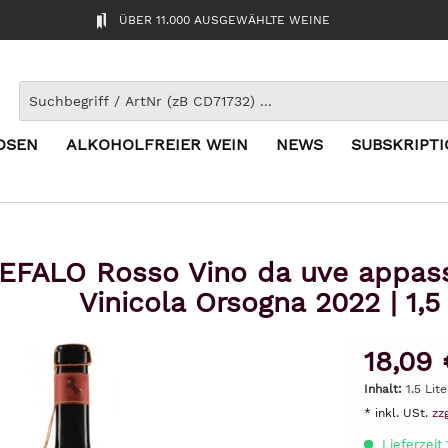
ÜBER 11.000 AUSGEWÄHLTE WEINE
OSEN
ALKOHOLFREIER WEIN
NEWS
SUBSKRIPT
FALO Rosso Vino da uve appassi
Vinicola Orsogna 2022 | 1,5
18,09 
Inhalt:
1.5 Lite
* inkl. USt.
zz
Lieferzeit