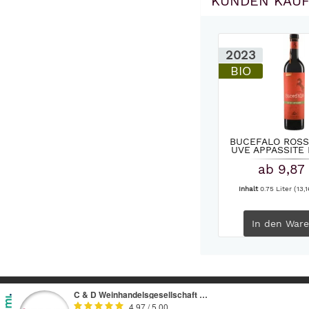
KUNDEN KAUF
2023
BIO
BUCEFALO ROSS
UVE APPASSITE 
ab 9,87
Inhalt
0.75 Liter
(13,1
In den
Ware