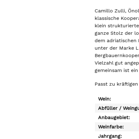
Camillo Zulli, Öno
klassische Kooper
klein strukturiert
ganze Stolz der l
dem adriatischen 
unter der Marke L
Bergbauernkoopera
Vielzahl gut ange
gemeinsam ist ein
Passt zu kräftige
Wein:
Abfüller / Weing
Anbaugebiet:
Weinfarbe:
Jahrgang: