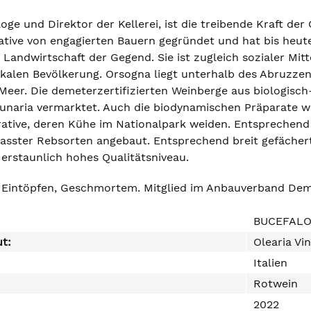
loge und Direktor der Kellerei, ist die treibende Kraft de
ative von engagierten Bauern gegründet und hat bis heute
e Landwirtschaft der Gegend. Sie ist zugleich sozialer Mi
okalen Bevölkerung. Orsogna liegt unterhalb des Abruzz
Meer. Die demeterzertifizierten Weinberge aus biologis
unaria vermarktet. Auch die biodynamischen Präparate w
tive, deren Kühe im Nationalpark weiden. Entsprechend d
passter Rebsorten angebaut. Entsprechend breit gefächert
 erstaunlich hohes Qualitätsniveau.
n Eintöpfen, Geschmortem. Mitglied im Anbauverband De
BUCEFALO 
ut:
Olearia Vi
Italien
Rotwein
2022