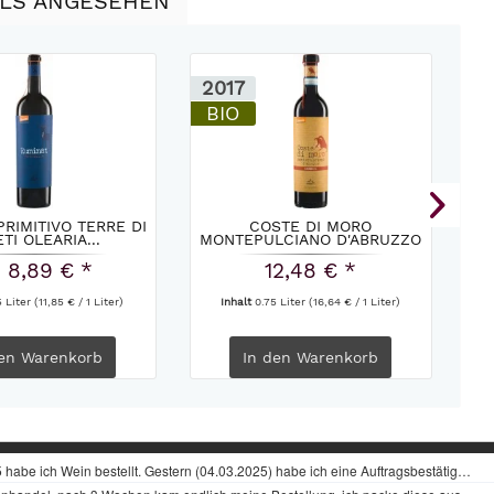
LLS ANGESEHEN
2017
2
BIO
PRIMITIVO TERRE DI
COSTE DI MORO
TI OLEARIA...
MONTEPULCIANO D'ABRUZZO
MO
RISERVA...
 8,89 € *
12,48 € *
5 Liter
(11,85 € / 1 Liter)
Inhalt
0.75 Liter
(16,64 € / 1 Liter)
en
Warenkorb
In den
Warenkorb