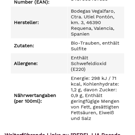
Number (EAN):
Bodegas Vegalfaro,
Ctra. Utiel Pontón,
Hersteller:
km. 3, 46390
Requena, Valencia,
Spanien
Bio-Trauben, enthält
Zutaten:
Sulfite
Enthält
Allergene:
Schwefeldioxid
(E220)
Energie: 298 kJ / 71
kcal, Kohlenhydrate:
1,2 g, davon Zucker:
Nährwertangaben
0,9 g, Enthält
(per 100ml):
geringfügige Mengen
von Fett, gesättigten
Fettsäuren, Eiweiß
und Salz