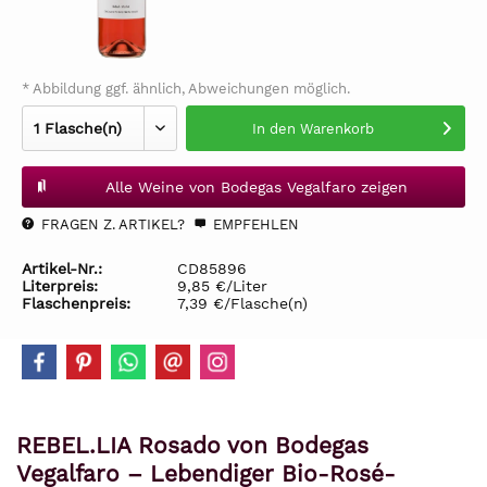
* Abbildung ggf. ähnlich, Abweichungen möglich.
In den
Warenkorb
Alle Weine von Bodegas Vegalfaro zeigen
FRAGEN Z. ARTIKEL?
EMPFEHLEN
Artikel-Nr.:
CD85896
Literpreis:
9,85 €/Liter
Flaschenpreis:
7,39 €/Flasche(n)
REBEL.LIA Rosado von Bodegas
Vegalfaro – Lebendiger Bio-Rosé-