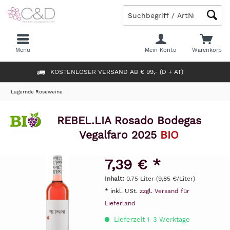
Menü
Mein Konto
Warenkorb
KOSTENLOSER VERSAND AB € 99,- (D + AT)
Lagernde Roseweine
REBEL.LIA Rosado Bodegas
Vegalfaro 2025
BIO
7,39 € *
Inhalt:
0.75 Liter (9,85 €/Liter)
* inkl. USt.
zzgl. Versand für
Lieferland
Lieferzeit 1-3 Werktage