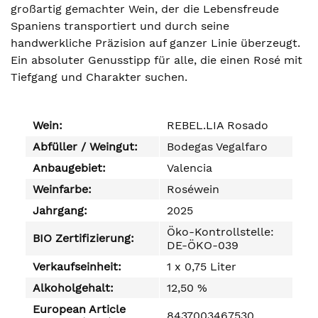
großartig gemachter Wein, der die Lebensfreude
Spaniens transportiert und durch seine
handwerkliche Präzision auf ganzer Linie überzeugt.
Ein absoluter Genusstipp für alle, die einen Rosé mit
Tiefgang und Charakter suchen.
Wein:
REBEL.LIA Rosado
Abfüller / Weingut:
Bodegas Vegalfaro
Anbaugebiet:
Valencia
Weinfarbe:
Roséwein
Jahrgang:
2025
Öko-Kontrollstelle:
BIO Zertifizierung:
DE-ÖKO-039
Verkaufseinheit:
1 x 0,75 Liter
Alkoholgehalt:
12,50 %
European Article
8437003467530