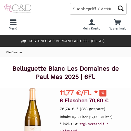
Menü
Mein Konto
Warenkorb
KOSTENLOSER VERSAND AB € 99,- (D + AT)
Weißweine
Belluguette Blanc Les Domaines de
Paul Mas 2025 | 6Fl.
11,77 €/Fl. *
6 Flaschen 70,60 €
76,74 € *
(8% gespart)
Inhalt:
0,75 Liter (17,05 €/Liter)
* inkl. USt.
zzgl. Versand für