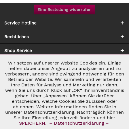
Eine Bestellung widerrufen
Service Hotline
Rechtliches
Shop Service
Wir setzen auf unserer Website Cookies ein. Einige
Aktiv
Notwendig
Zahlung & Versand
helfen dabei unser Angebot zu analysieren und zu
verbessern, andere sind zwingend notwendig für den
Betrieb der Website. Wir sammeln und verarbeiten
Inaktiv
Marketing
Ihre Daten für Analyse und Marketing nur dann,
wenn Sie uns durch Klick auf „OK“ Ihr Einverständnis
geben. Über „Anpassen“ können Sie darüber
Inaktiv
Tracking
entscheiden, welche Cookies Sie zulassen oder
ablehnen. Weitere Informationen finden Sie in
* ALLE PREISE INKL. GESETZL. UMSATZSTEUER ZZGL.
VERSANDKOSTEN
UND GGF. NACHNAHMEGEBÜHREN, WENN NICHT
unserer Datenschutzerklärung. Nachträglich können
Inaktiv
Personalisierung
ANDERS BESCHRIEBEN
Sie Ihre Einstellung jederzeit ändern und hier
© 2026 C&D WEINHANDEL - ALL RIGHTS RESERVED. THEME BY
SPEICHERN.
– Datenschutzerklärung –
THEMEWARE®