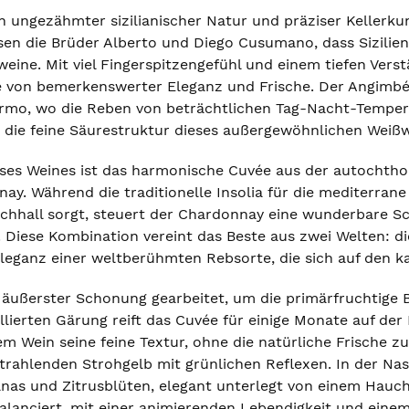
n ungezähmter sizilianischer Natur und präziser Kellerk
sen die Brüder Alberto und Diego Cusumano, dass Sizilien
eine. Mit viel Fingerspitzengefühl und einem tiefen Verstä
ne von bemerkenswerter Eleganz und Frische. Der Angimb
rmo, wo die Reben von beträchtlichen Tag-Nacht-Temperat
 die feine Säurestruktur dieses außergewöhnlichen Weißw
ses Weines ist das harmonische Cuvée aus der autochtho
ay. Während die traditionelle Insolia für die mediterrane
hhall sorgt, steuert der Chardonnay eine wunderbare Sch
Diese Kombination vereint das Beste aus zwei Welten: die
leganz einer weltberühmten Rebsorte, die sich auf den kal
t äußerster Schonung gearbeitet, um die primärfruchtige 
lierten Gärung reift das Cuvée für einige Monate auf der
m Wein seine feine Textur, ohne die natürliche Frische z
trahlenden Strohgelb mit grünlichen Reflexen. In der Nas
Ananas und Zitrusblüten, elegant unterlegt von einem Hauc
lanciert, mit einer animierenden Lebendigkeit und einem 