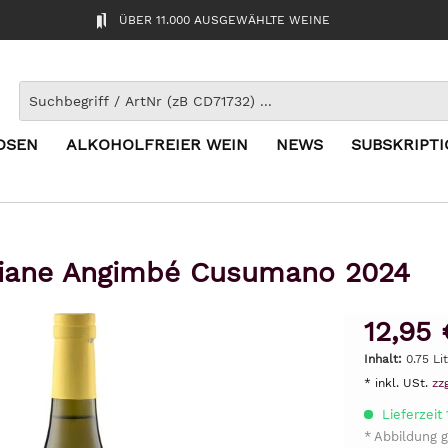
ÜBER 11.000 AUSGEWÄHLTE WEINE
OSEN
ALKOHOLFREIER WEIN
NEWS
SUBSKRIPT
iliane Angimbé Cusumano 2024
12,95 
Inhalt:
0.75 Li
* inkl. USt.
zz
Lieferzeit
* Abbildung g