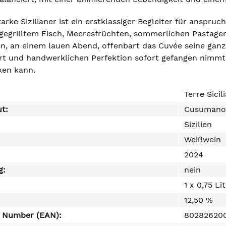
arke Sizilianer ist ein erstklassiger Begleiter für ansp
gegrilltem Fisch, Meeresfrüchten, sommerlichen Pastager
n, an einem lauen Abend, offenbart das Cuvée seine ganze
Art und handwerklichen Perfektion sofort gefangen nimmt 
en kann.
Terre Sici
ut:
Cusumano
Sizilien
Weißwein
2024
g:
nein
1 x 0,75 Li
12,50 %
e Number (EAN):
80282620