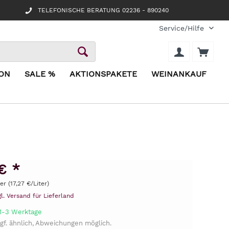
TELEFONISCHE BERATUNG 02236 - 890240
Service/Hilfe
ION
SALE %
AKTIONSPAKETE
WEINANKAUF
€ *
ter (17,27 €/Liter)
gl. Versand für Lieferland
 1-3 Werktage
gf. ähnlich, Abweichungen möglich.