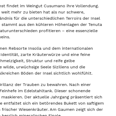
unst findet im Weingut Cusumano ihre Vollendung.
 weit mehr zu bieten hat als nur schwere,
ndnis für die unterschiedlichen Terroirs der Insel
é stammt aus den kühleren Höhenlagen der Tenuta
urunterschieden profitieren – eine essenzielle
eins.
nen Rebsorte Insolia und dem internationalen
 Identität, zarte Kräuterwürze und eine feine
melzigkeit, Struktur und reife gelbe
 wilde, urwüchsige Seele Siziliens und die
kreichen Böden der Insel sichtlich wohlfühlt.
Brillanz der Trauben zu bewahren. Nach einer
 Feinhefe im Edelstahltank. Dieser schonende
u maskieren. Der aktuelle Jahrgang präsentiert sich
e entfaltet sich ein betörendes Bukett von saftigem
h frischer Wiesenkräuter. Am Gaumen zeigt sich der
herrlich mineralischen Finale.