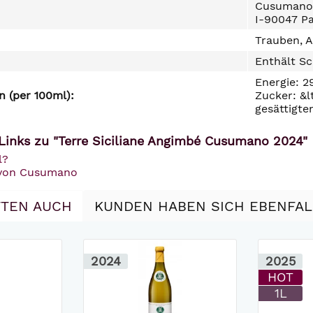
Cusumano, 
I-90047 Pa
Trauben, A
Enthält Sc
Energie: 2
 (per 100ml):
Zucker: &l
gesättigte
Links zu "Terre Siciliane Angimbé Cusumano 2024"
l?
 von Cusumano
TEN AUCH
KUNDEN HABEN SICH EBENFA
2024
2025
HOT
1L