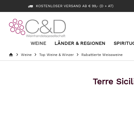
KOSTENLOSER VERSAND AB € 99,- (D + AT)
WEINE
LÄNDER & REGIONEN
SPIRITU
Weine
Top Weine & Winzer
Rabattierte Weissweine
Terre Sic