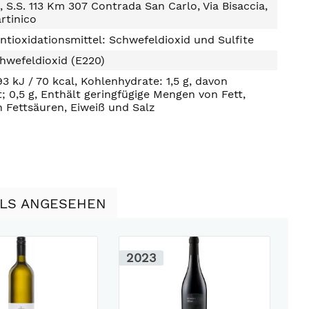
S.S. 113 Km 307 Contrada San Carlo, Via Bisaccia,
rtinico
ntioxidationsmittel: Schwefeldioxid und Sulfite
hwefeldioxid (E220)
93 kJ / 70 kcal, Kohlenhydrate: 1,5 g, davon
t; 0,5 g, Enthält geringfügige Mengen von Fett,
n Fettsäuren, Eiweiß und Salz
LLS ANGESEHEN
2023
2
1