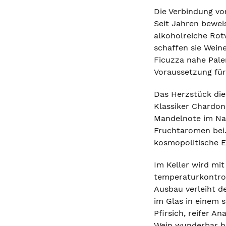
Die Verbindung vo
Seit Jahren bewei
alkoholreiche Rotw
schaffen sie Wei
Ficuzza nahe Pale
Voraussetzung für
Das Herzstück die
Klassiker Chardonn
Mandelnote im Nac
Fruchtaromen bei. 
kosmopolitische E
Im Keller wird mi
temperaturkontrol
Ausbau verleiht de
im Glas in einem s
Pfirsich, reifer 
Wein wunderbar ba