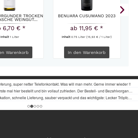
URGUNDER TROCKEN
BENUARA CUSUMANO 2023
SH
ASCHE WEINGUT...
 6,70 € *
ab 11,95 € *
Inhalt
1 Liter
Inhalt
0.75 Liter
(15,93 € / 1 Liter)
en
Warenkorb
In den
Warenkorb