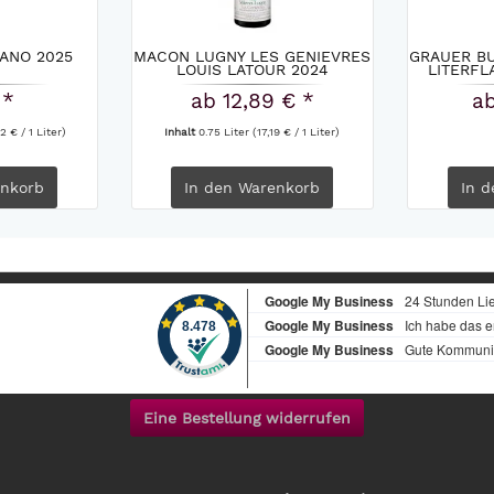
ANO 2025
MACON LUGNY LES GENIEVRES
GRAUER B
LOUIS LATOUR 2024
LITERFL
 *
ab 12,89 € *
ab
2 € / 1 Liter)
Inhalt
0.75 Liter
(17,19 € / 1 Liter)
nkorb
In den
Warenkorb
In d
Eine Bestellung widerrufen