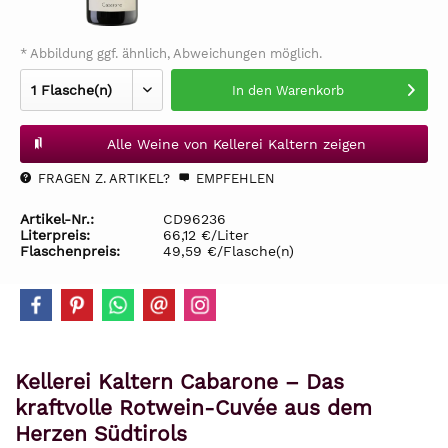
* Abbildung ggf. ähnlich, Abweichungen möglich.
In den
Warenkorb
Alle Weine von Kellerei Kaltern zeigen
FRAGEN Z. ARTIKEL?
EMPFEHLEN
Artikel-Nr.:
CD96236
Literpreis:
66,12 €/Liter
Flaschenpreis:
49,59 €/Flasche(n)
Kellerei Kaltern Cabarone – Das
kraftvolle Rotwein-Cuvée aus dem
Herzen Südtirols