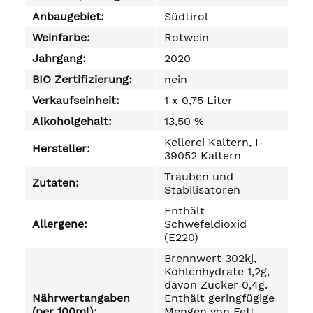
Anbaugebiet:
Südtirol
Weinfarbe:
Rotwein
Jahrgang:
2020
BIO Zertifizierung:
nein
Verkaufseinheit:
1 x 0,75 Liter
Alkoholgehalt:
13,50 %
Kellerei Kaltern, I-
Hersteller:
39052 Kaltern
Trauben und
Zutaten:
Stabilisatoren
Enthält
Allergene:
Schwefeldioxid
(E220)
Brennwert 302kj,
Kohlenhydrate 1,2g,
davon Zucker 0,4g.
Nährwertangaben
Enthält geringfügige
(per 100ml):
Mengen von Fett,