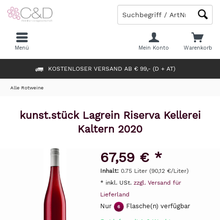
Menü
Mein Konto
Warenkorb
KOSTENLOSER VERSAND AB € 99,- (D + AT)
Alle Rotweine
kunst.stück Lagrein Riserva Kellerei
Kaltern 2020
67,59 € *
Inhalt:
0.75 Liter (90,12 €/Liter)
* inkl. USt.
zzgl. Versand für
Lieferland
Nur
Flasche(n) verfügbar
6