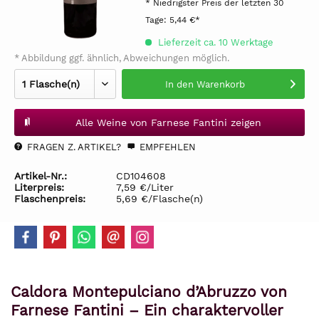
* Niedrigster Preis der letzten 30
Tage:
5,44 €*
Lieferzeit ca. 10 Werktage
* Abbildung ggf. ähnlich, Abweichungen möglich.
In den
Warenkorb
Alle Weine von Farnese Fantini zeigen
FRAGEN Z. ARTIKEL?
EMPFEHLEN
Artikel-Nr.:
CD104608
Literpreis:
7,59 €/Liter
Flaschenpreis:
5,69 €/Flasche(n)
Caldora Montepulciano d’Abruzzo von
Farnese Fantini – Ein charaktervoller