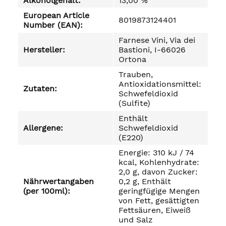
Alkoholgehalt:
13,00 %
European Article
8019873124401
Number (EAN):
Farnese Vini, Via dei
Hersteller:
Bastioni, I-66026
Ortona
Trauben,
Antioxidationsmittel:
Zutaten:
Schwefeldioxid
(Sulfite)
Enthält
Allergene:
Schwefeldioxid
(E220)
Energie: 310 kJ / 74
kcal, Kohlenhydrate:
2,0 g, davon Zucker:
Nährwertangaben
0,2 g, Enthält
(per 100ml):
geringfügige Mengen
von Fett, gesättigten
Fettsäuren, Eiweiß
und Salz