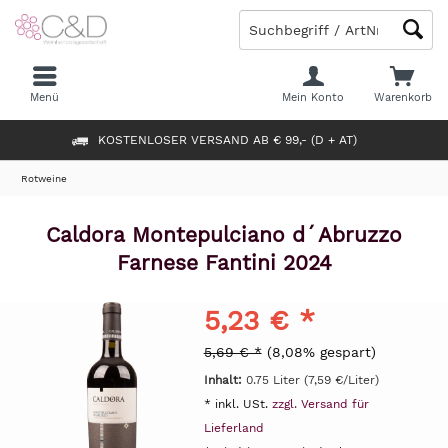
Menü
Mein Konto
Warenkorb
KOSTENLOSER VERSAND AB € 99,- (D + AT)
Rotweine
Caldora Montepulciano d´Abruzzo
Farnese Fantini 2024
5,23 € *
5,69 € *
(8,08% gespart)
Inhalt:
0.75 Liter (7,59 €/Liter)
* inkl. USt.
zzgl. Versand für
Lieferland