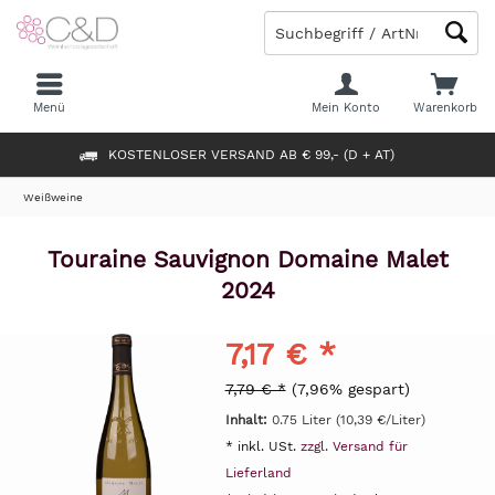
Menü
Mein Konto
Warenkorb
KOSTENLOSER VERSAND AB € 99,- (D + AT)
Weißweine
Touraine Sauvignon Domaine Malet
2024
7,17 € *
7,79 € *
(7,96% gespart)
Inhalt:
0.75 Liter (10,39 €/Liter)
* inkl. USt.
zzgl. Versand für
Lieferland