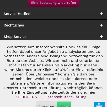
Eine Bestellung widerrufen
Service Hotline
Rechtliches
Shop Service
Wir setzen auf unserer Website Cookies ein. Einige
Aktiv
Notwendig
Zahlung & Versand
helfen dabei unser Angebot zu analysieren und zu
verbessern, andere sind zwingend notwendig für den
Betrieb der Website. Wir sammeln und verarbeiten
Inaktiv
Marketing
Ihre Daten für Analyse und Marketing nur dann,
wenn Sie uns durch Klick auf „OK“ Ihr Einverständnis
geben. Über „Anpassen“ können Sie darüber
Inaktiv
Tracking
entscheiden, welche Cookies Sie zulassen oder
ablehnen. Weitere Informationen finden Sie in
* ALLE PREISE INKL. GESETZL. UMSATZSTEUER ZZGL.
VERSANDKOSTEN
UND GGF. NACHNAHMEGEBÜHREN, WENN NICHT
unserer Datenschutzerklärung. Nachträglich können
Inaktiv
Personalisierung
ANDERS BESCHRIEBEN
Sie Ihre Einstellung jederzeit ändern und hier
© 2026 C&D WEINHANDEL - ALL RIGHTS RESERVED. THEME BY
SPEICHERN.
– Datenschutzerklärung –
THEMEWARE®
Inaktiv
Service
Anpassen
✓ OK