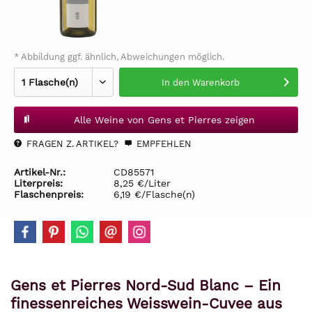
* Abbildung ggf. ähnlich, Abweichungen möglich.
In den
Warenkorb
Alle Weine von Gens et Pierres zeigen
FRAGEN Z. ARTIKEL?
EMPFEHLEN
Artikel-Nr.:
CD85571
Literpreis:
8,25 €/Liter
Flaschenpreis:
6,19 €/Flasche(n)
Gens et Pierres Nord-Sud Blanc – Ein
finessenreiches Weisswein-Cuvee aus