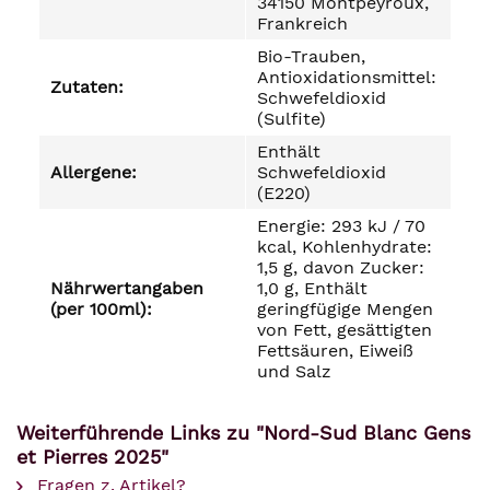
34150 Montpeyroux,
Frankreich
Bio-Trauben,
Antioxidationsmittel:
Zutaten:
Schwefeldioxid
(Sulfite)
Enthält
Allergene:
Schwefeldioxid
(E220)
Energie: 293 kJ / 70
kcal, Kohlenhydrate:
1,5 g, davon Zucker:
Nährwertangaben
1,0 g, Enthält
(per 100ml):
geringfügige Mengen
von Fett, gesättigten
Fettsäuren, Eiweiß
und Salz
Weiterführende Links zu "Nord-Sud Blanc Gens
et Pierres 2025"
Fragen z. Artikel?