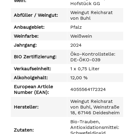
Wein:
Hofstück GG
Weingut Reichsrat
Abfüller / Weingut:
von Buhl
Anbaugebiet:
Pfalz
Weinfarbe:
Weißwein
Jahrgang:
2024
Öko-Kontrollstelle:
BIO Zertifizierung:
DE-ÖKO-039
Verkaufseinheit:
1 x 0,75 Liter
Alkoholgehalt:
12,00 %
European Article
4055564172324
Number (EAN):
Weingut Reichsrat
Hersteller:
von Buhl, Weinstraße
18, 67146 Deidesheim
Bio-Trauben,
Antioxidationsmittel:
Zutaten:
Schwefeldioxid