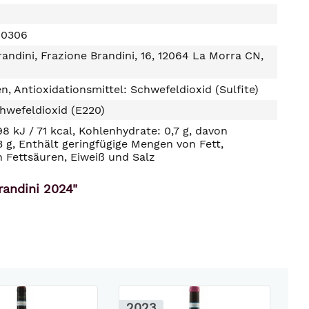
00306
randini, Frazione Brandini, 16, 12064 La Morra CN,
n, Antioxidationsmittel: Schwefeldioxid (Sulfite)
hwefeldioxid (E220)
98 kJ / 71 kcal, Kohlenhydrate: 0,7 g, davon
3 g, Enthält geringfügige Mengen von Fett,
n Fettsäuren, Eiweiß und Salz
randini 2024"
2023
2