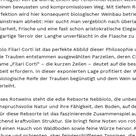
 einen bewussten und kompromisslosen Weg. Mit tiefem Res
ektion wird hier konsequent biologischer Weinbau betrieben
instream abhebt: Hier sucht man vergeblich nach überla
larheit, Frische und eine fast schon aristokratische Eleg
igartige Terroir der Langhe unverfälscht in die Flasche zu
o Filari Corti ist das perfekte Abbild dieser Philosophie 
Die Trauben entstammen ausgewählten Parzellen, deren C
ame „Filari Corti“ – die kurzen Zeilen – deutet auf die b
beit erfordern. In dieser exponierten Lage profitiert d
siologische Reife der Trauben begünstigt und dem Wein 
rleiht.
ses Rotweins steht die edle Rebsorte Nebbiolo, die unbes
anspruchsvolle Natur und ihre Fähigkeit, den Boden, auf 
für diese Rebsorte ist das faszinierende Zusammenspiel a
chend kraftvollen Struktur. Sie bringt feine Noten von r
 einen Hauch von Waldboden sowie feine Würze hervor. A
Säure und präsenten, aber feingeschliffenen Tanninen, d