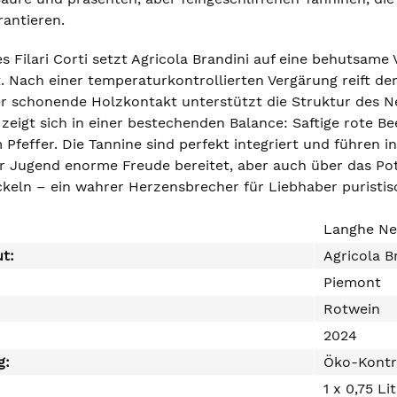
rantieren.
 Filari Corti setzt Agricola Brandini auf eine behutsame V
 Nach einer temperaturkontrollierten Vergärung reift der 
er schonende Holzkontakt unterstützt die Struktur des Ne
zeigt sich in einer bestechenden Balance: Saftige rote B
feffer. Die Tannine sind perfekt integriert und führen in 
er Jugend enorme Freude bereitet, aber auch über das Pote
ckeln – ein wahrer Herzensbrecher für Liebhaber puristis
Langhe Ne
ut:
Agricola B
Piemont
Rotwein
2024
g:
Öko-Kontr
1 x 0,75 Li