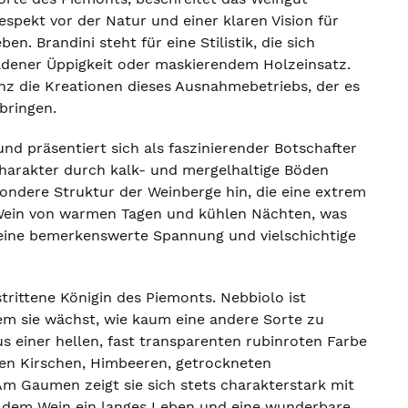
pekt vor der Natur und einer klaren Vision für
. Brandini steht für eine Stilistik, die sich
dener Üppigkeit oder maskierendem Holzeinsatz.
anz die Kreationen dieses Ausnahmebetriebs, der es
 bringen.
und präsentiert sich als faszinierender Botschafter
harakter durch kalk- und mergelhaltige Böden
esondere Struktur der Weinberge hin, die eine extrem
er Wein von warmen Tagen und kühlen Nächten, was
seine bemerkenswerte Spannung und vielschichtige
trittene Königin des Piemonts. Nebbiolo ist
dem sie wächst, wie kaum eine andere Sorte zu
us einer hellen, fast transparenten rubinroten Farbe
oten Kirschen, Himbeeren, getrockneten
m Gaumen zeigt sie sich stets charakterstark mit
ie dem Wein ein langes Leben und eine wunderbare