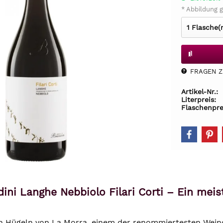
* Abbildung g
FRAGEN Z.
Artikel-Nr.:
Literpreis:
Flaschenpre
dini Langhe Nebbiolo Filari Corti – Ein me
n Hügeln von La Morra, einem der renommiertesten Weino