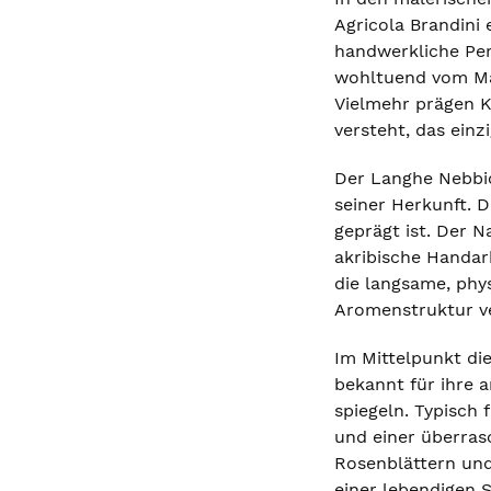
Agricola Brandini
handwerkliche Perf
wohltuend vom Ma
Vielmehr prägen K
versteht, das einz
Der Langhe Nebbiol
seiner Herkunft. 
geprägt ist. Der N
akribische Handar
die langsame, phy
Aromenstruktur ve
Im Mittelpunkt die
bekannt für ihre 
spiegeln. Typisch 
und einer überras
Rosenblättern und
einer lebendigen 