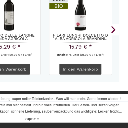
BIO
LO DELLE LANGHE
FILARI LUNGHI DOLCETTO D
NDA AGRICOLA
´ALBA AGRICOLA BRANDINI...
RBALUNA...
5,29 € *
15,79 € *
 Liter
(20,39 € / 1 Liter)
Inhalt
0.75 Liter
(21,05 € / 1 Liter)
en
Warenkorb
In den
Warenkorb