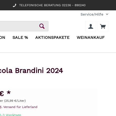
TELEFONISCHE BERATUNG 02236 - 890240
Service/Hilfe
ION
SALE %
AKTIONSPAKETE
WEINANKAUF
ola Brandini 2024
€ *
ter (25,99 €/Liter)
gl. Versand für Lieferland
 1-3 Werktage