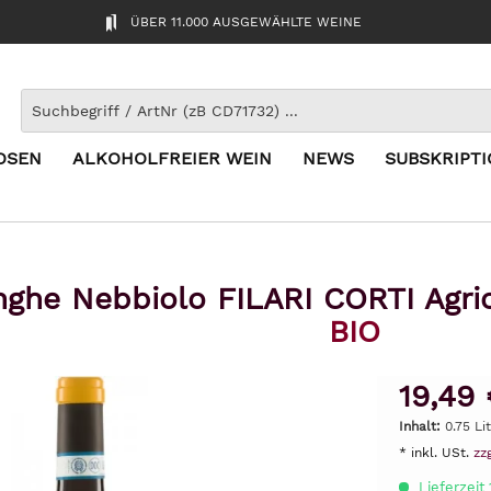
ÜBER 11.000 AUSGEWÄHLTE WEINE
OSEN
ALKOHOLFREIER WEIN
NEWS
SUBSKRIPT
ghe Nebbiolo FILARI CORTI Agric
BIO
19,49 
Inhalt:
0.75 Li
* inkl. USt.
zz
Lieferzeit