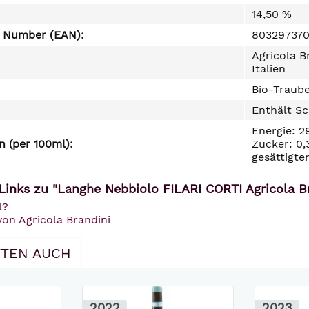
14,50 %
e Number (EAN):
80329737
Agricola B
Italien
Bio-Traube
Enthält Sc
Energie: 2
 (per 100ml):
Zucker: 0,
gesättigte
Links zu "Langhe Nebbiolo FILARI CORTI Agricola B
l?
von Agricola Brandini
TEN AUCH
2022
2023