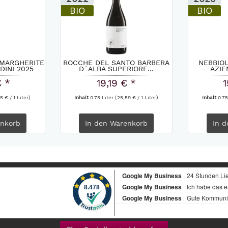
BIO
BIO
 MARGHERITE
ROCCHE DEL SANTO BARBERA
NEBBIO
DINI 2025
D´ALBA SUPERIORE...
AZIE
E
€ *
19,19 € *
1
5 € / 1 Liter)
Inhalt
0.75 Liter
(25,59 € / 1 Liter)
Inhalt
0.75
nkorb
In den
Warenkorb
In d