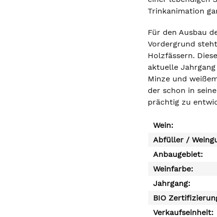
Trinkanimation ga
Für den Ausbau des
Vordergrund steht.
Holzfässern. Dies
aktuelle Jahrgang 
Minze und weißem P
der schon in sein
prächtig zu entwi
Wein:
Abfüller / Weing
Anbaugebiet:
Weinfarbe:
Jahrgang:
BIO Zertifizierun
Verkaufseinheit: