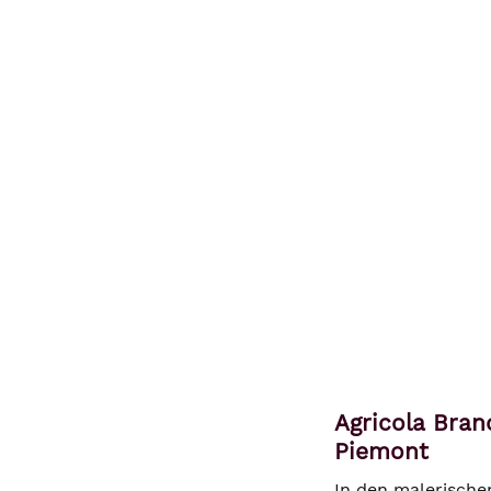
Agricola Bran
Piemont
In den malerische