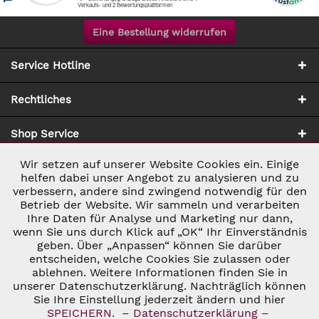
Eine Bestellung widerrufen
Service Hotline
Rechtliches
Shop Service
Wir setzen auf unserer Website Cookies ein. Einige
Aktiv
Notwendig
Zahlung & Versand
helfen dabei unser Angebot zu analysieren und zu
verbessern, andere sind zwingend notwendig für den
Betrieb der Website. Wir sammeln und verarbeiten
Inaktiv
Marketing
Ihre Daten für Analyse und Marketing nur dann,
wenn Sie uns durch Klick auf „OK“ Ihr Einverständnis
geben. Über „Anpassen“ können Sie darüber
Inaktiv
Tracking
entscheiden, welche Cookies Sie zulassen oder
ablehnen. Weitere Informationen finden Sie in
* ALLE PREISE INKL. GESETZL. UMSATZSTEUER ZZGL.
VERSANDKOSTEN
UND GGF. NACHNAHMEGEBÜHREN, WENN NICHT
unserer Datenschutzerklärung. Nachträglich können
Inaktiv
Personalisierung
ANDERS BESCHRIEBEN
Sie Ihre Einstellung jederzeit ändern und hier
© 2026 C&D WEINHANDEL - ALL RIGHTS RESERVED. THEME BY
SPEICHERN.
– Datenschutzerklärung –