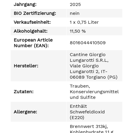
Jahrgang:
2025
BIO Zertifizierung:
nein
Verkaufseinheit:
1 x 0,75 Liter
Alkoholgehalt:
11,50 %
European Article
8016044410509
Number (EAN):
Cantine Giorgio
Lungarotti S.R.L,
Hersteller:
Viale Giorgio
Lungarotti 2, IT-
06089 Torgiano (PG)
Trauben,
Zutaten:
Konservierungsmittel
und Sulfite
Enthält
Allergene:
Schwefeldioxid
(E220)
Brennwert 313kj,
Kohlenhydrate 1,1 g,