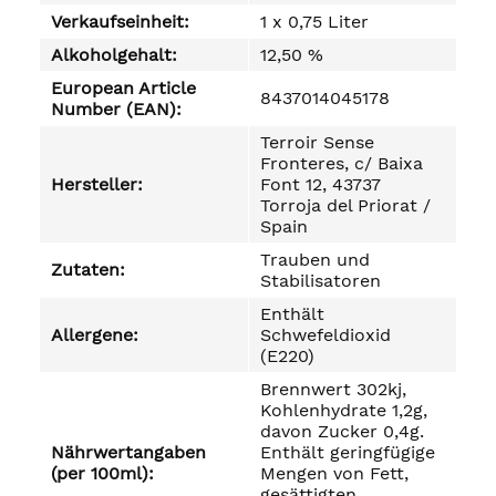
Verkaufseinheit:
1 x 0,75 Liter
Alkoholgehalt:
12,50 %
European Article
8437014045178
Number (EAN):
Terroir Sense
Fronteres, c/ Baixa
Hersteller:
Font 12, 43737
Torroja del Priorat /
Spain
Trauben und
Zutaten:
Stabilisatoren
Enthält
Allergene:
Schwefeldioxid
(E220)
Brennwert 302kj,
Kohlenhydrate 1,2g,
davon Zucker 0,4g.
Nährwertangaben
Enthält geringfügige
(per 100ml):
Mengen von Fett,
gesättigten