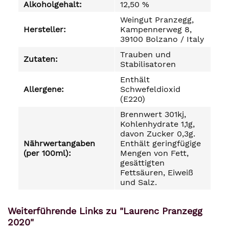
Alkoholgehalt:
12,50 %
Weingut Pranzegg,
Hersteller:
Kampennerweg 8,
39100 Bolzano / Italy
Trauben und
Zutaten:
Stabilisatoren
Enthält
Allergene:
Schwefeldioxid
(E220)
Brennwert 301kj,
Kohlenhydrate 1,1g,
davon Zucker 0,3g.
Nährwertangaben
Enthält geringfügige
(per 100ml):
Mengen von Fett,
gesättigten
Fettsäuren, Eiweiß
und Salz.
Weiterführende Links zu "Laurenc Pranzegg
2020"