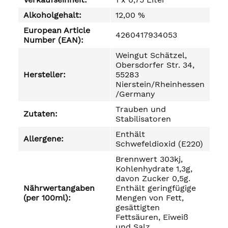
Alkoholgehalt:
12,00 %
European Article
4260417934053
Number (EAN):
Weingut Schätzel,
Obersdorfer Str. 34,
Hersteller:
55283
Nierstein/Rheinhessen
/Germany
Trauben und
Zutaten:
Stabilisatoren
Enthält
Allergene:
Schwefeldioxid (E220)
Brennwert 303kj,
Kohlenhydrate 1,3g,
davon Zucker 0,5g.
Nährwertangaben
Enthält geringfügige
(per 100ml):
Mengen von Fett,
gesättigten
Fettsäuren, Eiweiß
und Salz.