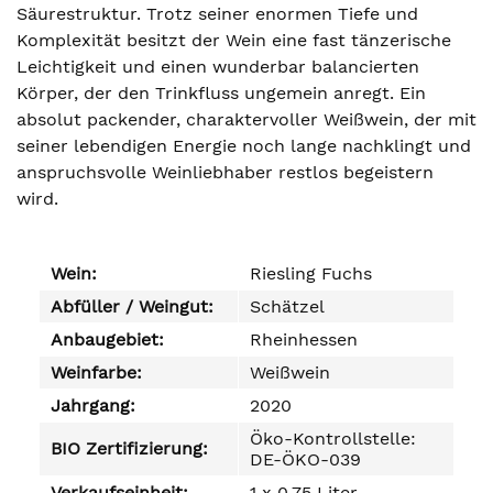
Säurestruktur. Trotz seiner enormen Tiefe und
Komplexität besitzt der Wein eine fast tänzerische
Leichtigkeit und einen wunderbar balancierten
Körper, der den Trinkfluss ungemein anregt. Ein
absolut packender, charaktervoller Weißwein, der mit
seiner lebendigen Energie noch lange nachklingt und
anspruchsvolle Weinliebhaber restlos begeistern
wird.
Wein:
Riesling Fuchs
Abfüller / Weingut:
Schätzel
Anbaugebiet:
Rheinhessen
Weinfarbe:
Weißwein
Jahrgang:
2020
Öko-Kontrollstelle:
BIO Zertifizierung:
DE-ÖKO-039
Verkaufseinheit:
1 x 0,75 Liter