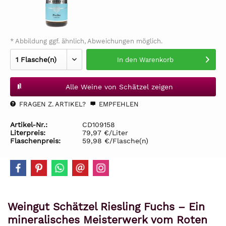
* Abbildung ggf. ähnlich, Abweichungen möglich.
In den
Warenkorb
Alle Weine von Schätzel zeigen
FRAGEN Z. ARTIKEL?
EMPFEHLEN
Artikel-Nr.:
CD109158
Literpreis:
79,97 €/Liter
Flaschenpreis:
59,98 €/Flasche(n)
Weingut Schätzel Riesling Fuchs – Ein
mineralisches Meisterwerk vom Roten