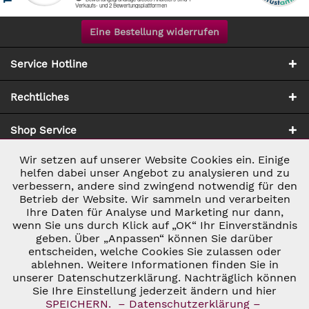
Eine Bestellung widerrufen
Service Hotline
Rechtliches
Shop Service
Wir setzen auf unserer Website Cookies ein. Einige
Aktiv
Notwendig
Zahlung & Versand
helfen dabei unser Angebot zu analysieren und zu
verbessern, andere sind zwingend notwendig für den
Betrieb der Website. Wir sammeln und verarbeiten
Inaktiv
Marketing
Ihre Daten für Analyse und Marketing nur dann,
wenn Sie uns durch Klick auf „OK“ Ihr Einverständnis
geben. Über „Anpassen“ können Sie darüber
Inaktiv
Tracking
entscheiden, welche Cookies Sie zulassen oder
ablehnen. Weitere Informationen finden Sie in
* ALLE PREISE INKL. GESETZL. UMSATZSTEUER ZZGL.
VERSANDKOSTEN
UND GGF. NACHNAHMEGEBÜHREN, WENN NICHT
unserer Datenschutzerklärung. Nachträglich können
Inaktiv
Personalisierung
ANDERS BESCHRIEBEN
Sie Ihre Einstellung jederzeit ändern und hier
© 2026 C&D WEINHANDEL - ALL RIGHTS RESERVED. THEME BY
SPEICHERN.
– Datenschutzerklärung –