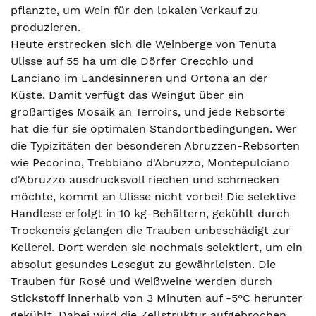
pflanzte, um Wein für den lokalen Verkauf zu
produzieren.
Heute erstrecken sich die Weinberge von Tenuta
Ulisse auf 55 ha um die Dörfer Crecchio und
Lanciano im Landesinneren und Ortona an der
Küste. Damit verfügt das Weingut über ein
großartiges Mosaik an Terroirs, und jede Rebsorte
hat die für sie optimalen Standortbedingungen. Wer
die Typizitäten der besonderen Abruzzen-Rebsorten
wie Pecorino, Trebbiano d'Abruzzo, Montepulciano
d'Abruzzo ausdrucksvoll riechen und schmecken
möchte, kommt an Ulisse nicht vorbei! Die selektive
Handlese erfolgt in 10 kg-Behältern, gekühlt durch
Trockeneis gelangen die Trauben unbeschädigt zur
Kellerei. Dort werden sie nochmals selektiert, um ein
absolut gesundes Lesegut zu gewährleisten. Die
Trauben für Rosé und Weißweine werden durch
Stickstoff innerhalb von 3 Minuten auf -5°C herunter
gekühlt. Dabei wird die Zellstruktur aufgebrochen