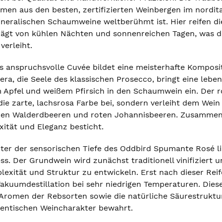
n aus den besten, zertifizierten Weinbergen im norditali
neralischen Schaumweine weltberühmt ist. Hier reifen di
ägt von kühlen Nächten und sonnenreichen Tagen, was de
verleiht.
ses anspruchsvolle Cuvée bildet eine meisterhafte Kompos
ra, die Seele des klassischen Prosecco, bringt eine lebe
Apfel und weißem Pfirsich in den Schaumwein ein. Der r
die zarte, lachsrosa Farbe bei, sondern verleiht dem Wein
hen Walderdbeeren und roten Johannisbeeren. Zusammen
ität und Eleganz besticht.
ter der sensorischen Tiefe des Oddbird Spumante Rosé 
s. Der Grundwein wird zunächst traditionell vinifiziert un
exität und Struktur zu entwickeln. Erst nach dieser Reif
akuumdestillation bei sehr niedrigen Temperaturen. Dieses
n Aromen der Rebsorten sowie die natürliche Säurestruktu
entischen Weincharakter bewahrt.