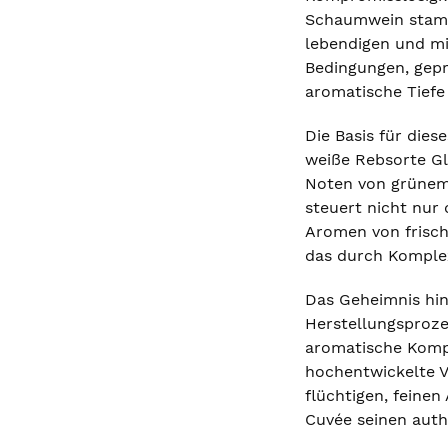
Schaumwein stamme
lebendigen und mi
Bedingungen, gepr
aromatische Tiefe 
Die Basis für die
weiße Rebsorte Gle
Noten von grünem 
steuert nicht nur 
Aromen von frisc
das durch Komplex
Das Geheimnis hin
Herstellungsprozes
aromatische Kompl
hochentwickelte V
flüchtigen, feine
Cuvée seinen auth