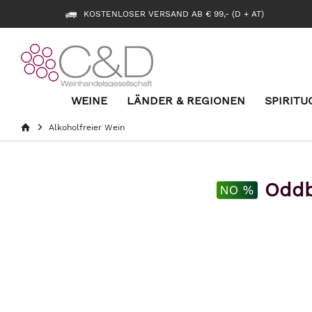
KOSTENLOSER VERSAND AB € 99,- (D + AT)
WEINE
LÄNDER & REGIONEN
SPIRITU
Alkoholfreier Wein
Oddb