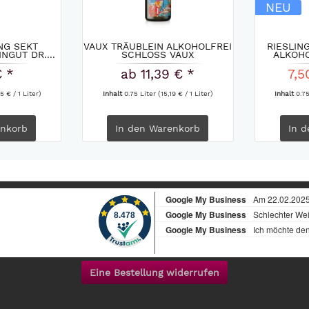
NEU
ING SEKT
VAUX TRÄUBLEIN ALKOHOLFREI
RIESLIN
NGUT DR....
SCHLOSS VAUX
ALKOHO
€ *
ab 11,39 € *
7,5
5 € / 1 Liter)
Inhalt
0.75 Liter
(15,19 € / 1 Liter)
Inhalt
0.7
nkorb
In den
Warenkorb
In d
Eine Bestellung widerrufen