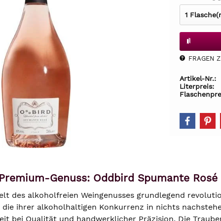
FRAGEN Z.
Artikel-Nr.:
Literpreis:
Flaschenpre
r Premium-Genuss: Oddbird Spumante Rosé
lt des alkoholfreien Weingenusses grundlegend revolution
, die ihrer alkoholhaltigen Konkurrenz in nichts nachsteh
it bei Qualität und handwerklicher Präzision. Die Traub