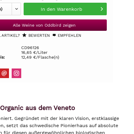
In den
Warenkorb
Alle Weine von Oddbird zeigen
 ARTIKEL?
BEWERTEN
EMPFEHLEN
CD96126
16,65 €/Liter
is:
12,49 €/Flasche(n)
 Organic aus dem Veneto
iert. Gegründet mit der klaren Vision, erstklassige
en, setzt das schwedische Pionierhaus auf absolute
en für diesen außergewöhnlichen biologischen