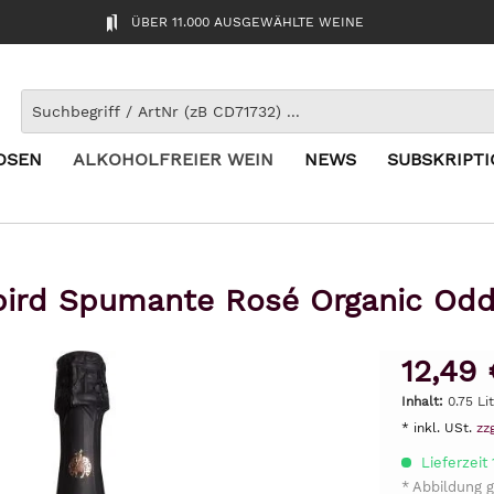
ÜBER 11.000 AUSGEWÄHLTE WEINE
OSEN
ALKOHOLFREIER WEIN
NEWS
SUBSKRIPT
ird Spumante Rosé Organic Odd
12,49 
Inhalt:
0.75 Li
* inkl. USt.
zz
Lieferzeit
* Abbildung g