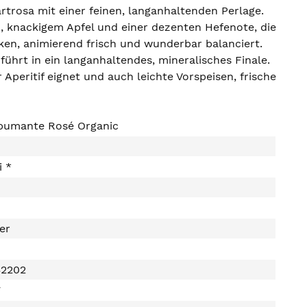
rtrosa mit einer feinen, langanhaltenden Perlage.
, knackigem Apfel und einer dezenten Hefenote, die
ken, animierend frisch und wunderbar balanciert.
ührt in ein langanhaltendes, mineralisches Finale.
peritif eignet und auch leichte Vorspeisen, frische
pumante Rosé Organic
i *
ter
32202
7