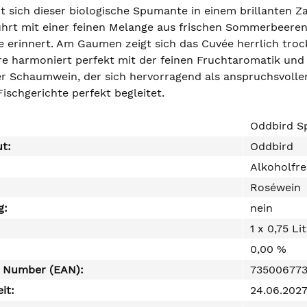
t sich dieser biologische Spumante in einem brillanten Za
hrt mit einer feinen Melange aus frischen Sommerbeeren
he erinnert. Am Gaumen zeigt sich das Cuvée herrlich troc
e harmoniert perfekt mit der feinen Fruchtaromatik und f
r Schaumwein, der sich hervorragend als anspruchsvoller A
Fischgerichte perfekt begleitet.
Oddbird S
ut:
Oddbird
Alkoholfre
Roséwein
g:
nein
1 x 0,75 Li
0,00 %
e Number (EAN):
73500677
it:
24.06.202