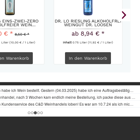
G EINS-ZWEI-ZERO
DR. LO RIESLING ALKOHOLFREI
LFREIER WEIN...
WEINGUT DR. LOOSEN
0 € *
ab 8,94 € *
8,50 € *
5 Liter
(10,00 € / 1 Liter)
Inhalt
0.75 Liter
(11,92 € / 1 Liter)
en
Warenkorb
In den
Warenkorb