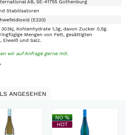
ternational AB, SE-41755 Gothenburg
d Stabilisatoren
hwefeldioxid (E220)
303kj, Kohlenhydrate 1,3g, davon Zucker 0,5g.
ringfügige Mengen von Fett, gesättigten
, Eiweiß und Salz.
en wir auf Anfrage gerne mit.
"
LLS ANGESEHEN
NO %
N
HOT