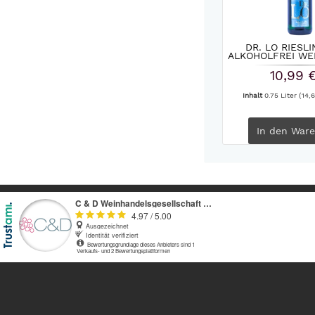
DR. LO RIESL
ALKOHOLFREI WEI
10,99 
Inhalt
0.75 Liter
(14,6
In den
Ware