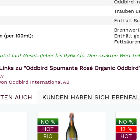
Oddbird In
Trauben un
Enthält Sc
Brennwert 
 (per 100ml):
Enthält ge
Fettsäuren
utet laut Gesetzgeber bis 0,5% Alc. Den exakten Wert teil
Links zu "Oddbird Spumante Rosé Organic Oddbird
l?
von Oddbird International AB
TEN AUCH
KUNDEN HABEN SICH EBENFA
NO %
NO %
HOT
12 %
BIO
HOT