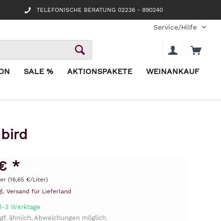
TELEFONISCHE BERATUNG 02236 - 890240
Service/Hilfe
ION
SALE %
AKTIONSPAKETE
WEINANKAUF
bird
€ *
ter (16,65 €/Liter)
gl. Versand für Lieferland
 1-3 Werktage
gf. ähnlich, Abweichungen möglich.