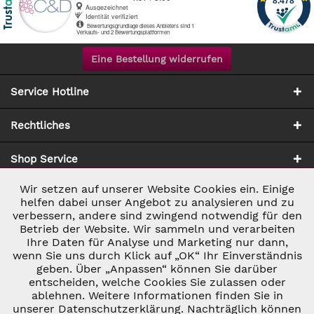
Eine Bestellung widerrufen
Service Hotline
Rechtliches
Shop Service
Wir setzen auf unserer Website Cookies ein. Einige
Aktiv
Notwendig
Zahlung & Versand
helfen dabei unser Angebot zu analysieren und zu
verbessern, andere sind zwingend notwendig für den
Betrieb der Website. Wir sammeln und verarbeiten
Inaktiv
Marketing
Ihre Daten für Analyse und Marketing nur dann,
wenn Sie uns durch Klick auf „OK“ Ihr Einverständnis
geben. Über „Anpassen“ können Sie darüber
Inaktiv
Tracking
entscheiden, welche Cookies Sie zulassen oder
ablehnen. Weitere Informationen finden Sie in
* ALLE PREISE INKL. GESETZL. UMSATZSTEUER ZZGL.
VERSANDKOSTEN
UND GGF. NACHNAHMEGEBÜHREN, WENN NICHT
unserer Datenschutzerklärung. Nachträglich können