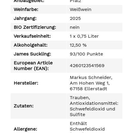
Anbaugebiet:
Pfalz
Weinfarbe:
Weißwein
Jahrgang:
2025
BIO Zertifizierung:
nein
Verkaufseinheit:
1 x 0,75 Liter
Alkoholgehalt:
12,50 %
James Suckling:
93/100 Punkte
European Article
4260123541569
Number (EAN):
Markus Schneider,
Hersteller:
Am Hohen Weg 1,
67158 Ellerstadt
Trauben,
Antioxidationsmittel:
Zutaten:
Schwefeldioxid und
Sulfite
Enthält
Allergene:
Schwefeldioxid