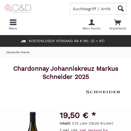
Menü
Mein Konto
Warenkorb
KOSTENLOSER VERSAND AB € 99,- (D + AT)
Deutsche Weine
Chardonnay Johanniskreuz Markus
Schneider 2025
19,50 € *
Inhalt:
0.75 Liter (26,00 €/Liter)
* inkl. USt.
zzgl. Versand für