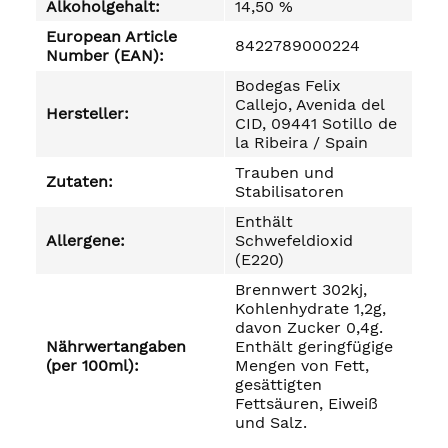
Alkoholgehalt:
14,50 %
European Article
8422789000224
Number (EAN):
Bodegas Felix
Callejo, Avenida del
Hersteller:
CID, 09441 Sotillo de
la Ribeira / Spain
Trauben und
Zutaten:
Stabilisatoren
Enthält
Allergene:
Schwefeldioxid
(E220)
Brennwert 302kj,
Kohlenhydrate 1,2g,
davon Zucker 0,4g.
Nährwertangaben
Enthält geringfügige
(per 100ml):
Mengen von Fett,
gesättigten
Fettsäuren, Eiweiß
und Salz.