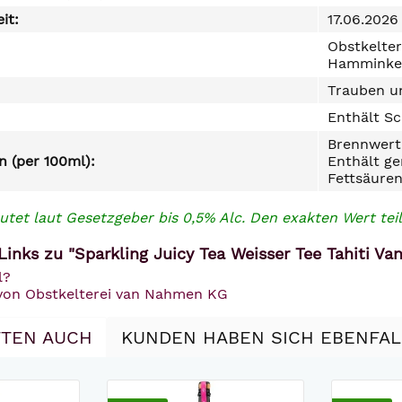
it:
17.06.2026
Obstkelter
Hamminke
Trauben un
Enthält Sc
Brennwert 
 (per 100ml):
Enthält ge
Fettsäuren
utet laut Gesetzgeber bis 0,5% Alc. Den exakten Wert teil
inks zu "Sparkling Juicy Tea Weisser Tee Tahiti Va
l?
 von Obstkelterei van Nahmen KG
TEN AUCH
KUNDEN HABEN SICH EBENFA