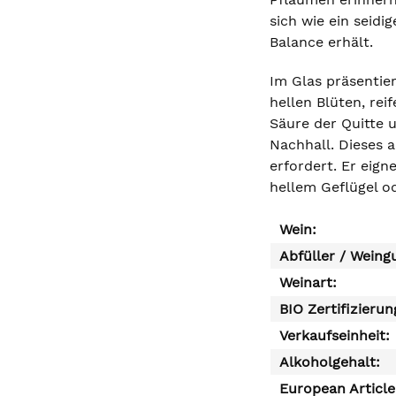
sich wie ein seidi
Balance erhält.
Im Glas präsentie
hellen Blüten, re
Säure der Quitte 
Nachhall. Dieses 
erfordert. Er eigne
hellem Geflügel o
Wein:
Abfüller / Weing
Weinart:
BIO Zertifizierun
Verkaufseinheit:
Alkoholgehalt:
European Articl