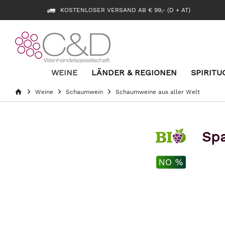
KOSTENLOSER VERSAND AB € 99,- (D + AT)
WEINE
LÄNDER & REGIONEN
SPIRITU
Weine
Schaumwein
Schaumweine aus aller Welt
Spa