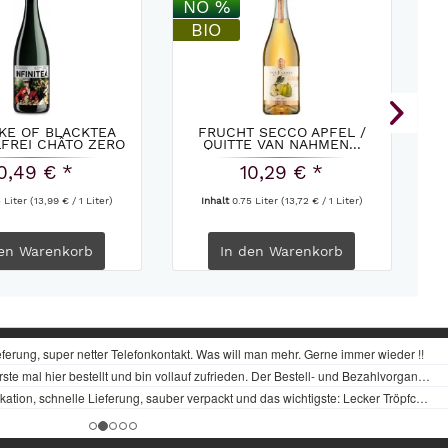
NO %
N
BIO
KE OF BLACKTEA
FRUCHT SECCO APFEL /
FR
FREI CHÂTO ZERO
QUITTE VAN NAHMEN...
0,49 € *
10,29 € *
5 Liter
(13,99 € / 1 Liter)
Inhalt
0.75 Liter
(13,72 € / 1 Liter)
en
Warenkorb
In den
Warenkorb