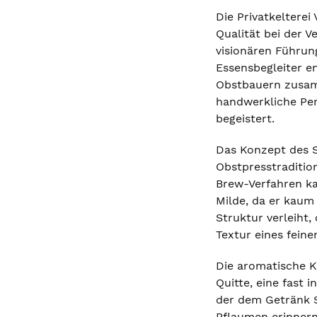
Die Privatkeltere
Qualität bei der V
visionären Führung
Essensbegleiter e
Obstbauern zusamm
handwerkliche Per
begeistert.
Das Konzept des S
Obstpresstraditio
Brew-Verfahren kal
Milde, da er kaum
Struktur verleiht
Textur eines fein
Die aromatische K
Quitte, eine fast 
der dem Getränk Sa
Pflaumen erinnern