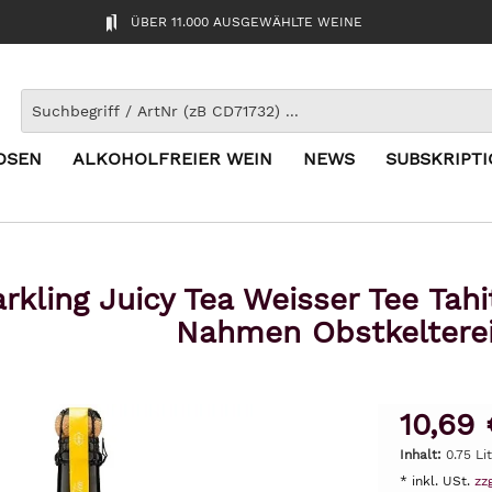
ÜBER 11.000 AUSGEWÄHLTE WEINE
OSEN
ALKOHOLFREIER WEIN
NEWS
SUBSKRIPT
rkling Juicy Tea Weisser Tee Tahit
Nahmen Obstkeltere
10,69 
Inhalt:
0.75 Li
* inkl. USt.
zz