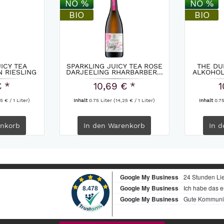
NO %
NO %
BIO
BIO
ICY TEA
SPARKLING JUICY TEA ROSE
THE DU
 RIESLING
DARJEELING RHARBARBER...
ALKOHOL
€ *
10,69 € *
1
5 € / 1 Liter)
Inhalt
0.75 Liter
(14,25 € / 1 Liter)
Inhalt
0.7
nkorb
In den
Warenkorb
In d