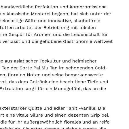
ür handwerkliche Perfektion und kompromisslose
als klassische Mosterei begann, hat sich unter der
einsortige Säfte und innovative, alkoholfreie
offen arbeitet der Betrieb eng mit lokalen
ine Gespür für Aromen und die Leidenschaft für
aus verlässt und die gehobene Gastronomie weltweit
se aus asiatischer Teekultur und heimischer
er Tee der Sorte Pai Mu Tan im schonenden Cold-
rigen, floralen Noten und seine bemerkenswerte
ment, das dem Getränk eine beachtliche Tiefe und
xtraktion sorgt für ein Mundgefühl, das an die
erstarker Quitte und edler Tahiti-Vanille. Die
rt eine vitale Säure und einen dezenten Grip bei,
die für ihr außergewöhnlich florales und an reife
fekt ab. Sie setzt warme, weiche Akzente, die