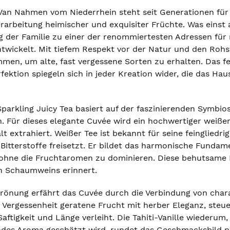
i Van Nahmen vom Niederrhein steht seit Generationen f
erarbeitung heimischer und exquisiter Früchte. Was einst 
 der Familie zu einer der renommiertesten Adressen für r
ntwickelt. Mit tiefem Respekt vor der Natur und den Rohst
en, um alte, fast vergessene Sorten zu erhalten. Das fe
fektion spiegeln sich in jeder Kreation wider, die das H
parkling Juicy Tea basiert auf der faszinierenden Symbio
n. Für dieses elegante Cuvée wird ein hochwertiger weiß
t extrahiert. Weißer Tee ist bekannt für seine feinglied
 Bitterstoffe freisetzt. Er bildet das harmonische Funda
, ohne die Fruchtaromen zu dominieren. Diese behutsame E
en Schaumweins erinnert.
rönung erfährt das Cuvée durch die Verbindung von charakt
in Vergessenheit geratene Frucht mit herber Eleganz, steue
ftigkeit und Länge verleiht. Die Tahiti-Vanille wiederum, 
des Aroma geschätzt wird, rundet das Geschmacksbild per