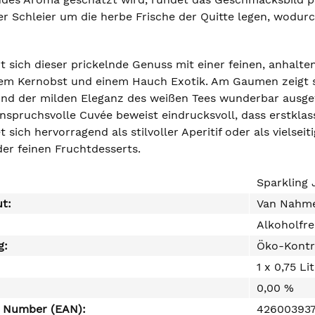
ger Schleier um die herbe Frische der Quitte legen, wodu
rt sich dieser prickelnde Genuss mit einer feinen, anha
ifem Kernobst und einem Hauch Exotik. Am Gaumen zeigt
und der milden Eleganz des weißen Tees wunderbar ausgew
anspruchsvolle Cuvée beweist eindrucksvoll, dass erstkla
t sich hervorragend als stilvoller Aperitif oder als vielsei
der feinen Fruchtdesserts.
Sparkling J
ut:
Van Nahme
Alkoholfre
g:
Öko-Kontr
1 x 0,75 Li
0,00 %
e Number (EAN):
42600393