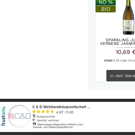
NO %
BIO
SPARKLING JU
VERBENE JASMIN
VAN...
10,69 
Inhalt
0.75 Liter
(14,2
In den
Ware