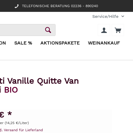
TELEFONISCHE BERATUNG 02236 - 890240
Service/Hilfe
ION
SALE %
AKTIONSPAKETE
WEINANKAUF
i Vanille Quitte Van
i
BIO
€ *
ter (14,25 €/Liter)
gl. Versand für Lieferland