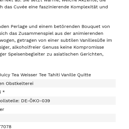
rch das Cuvée eine faszinierende Komplexität und
ltenden Perlage und einem betörenden Bouquet von
 sich das Zusammenspiel aus der animierenden
ogen, getragen von einer subtilen Vanillesüße im
ssiger, alkoholfreier Genuss keine Kompromisse
tiger Speisenbegleiter zu asiatischen Gerichten,
uicy Tea Weisser Tee Tahiti Vanille Quitte
n Obstkelterei
i *
ollstelle: DE-ÖKO-039
ter
77078