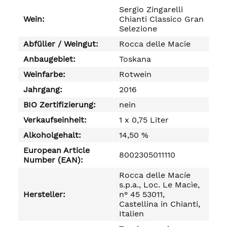
Sergio Zingarelli
Wein:
Chianti Classico Gran
Selezione
Abfüller / Weingut:
Rocca delle Macie
Anbaugebiet:
Toskana
Weinfarbe:
Rotwein
Jahrgang:
2016
BIO Zertifizierung:
nein
Verkaufseinheit:
1 x 0,75 Liter
Alkoholgehalt:
14,50 %
European Article
8002305011110
Number (EAN):
Rocca delle Macíe
s.p.a., Loc. Le Macìe,
Hersteller:
n° 45 53011,
Castellina in Chianti,
Italien