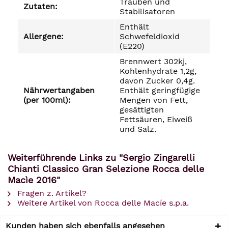
Trauben und
Zutaten:
Stabilisatoren
Enthält
Allergene:
Schwefeldioxid
(E220)
Brennwert 302kj,
Kohlenhydrate 1,2g,
davon Zucker 0,4g.
Nährwertangaben
Enthält geringfügige
(per 100ml):
Mengen von Fett,
gesättigten
Fettsäuren, Eiweiß
und Salz.
Weiterführende Links zu "Sergio Zingarelli
Chianti Classico Gran Selezione Rocca delle
Macìe 2016"
Fragen z. Artikel?
Weitere Artikel von Rocca delle Macíe s.p.a.
Kunden haben sich ebenfalls angesehen