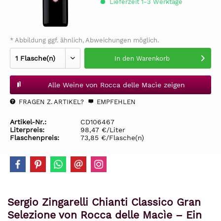
Lieferzeit 1-3 Werktage
* Abbildung ggf. ähnlich, Abweichungen möglich.
In den
Warenkorb
Alle Weine von Rocca delle Macìe zeigen
FRAGEN Z. ARTIKEL?
EMPFEHLEN
Artikel-Nr.:
CD106467
Literpreis:
98,47 €/Liter
Flaschenpreis:
73,85 €/Flasche(n)
Sergio Zingarelli Chianti Classico Gran
Selezione von Rocca delle Macìe – Ein