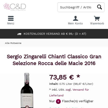
Menü
Mein Konto
Warenkorb
KOSTENLOSER VERSAND AB € 99,- (D + AT)
Alle Rotweine
Sergio Zingarelli Chianti Classico Gran
Selezione Rocca delle Macìe 2016
73,85 € *
Inhalt:
0.75 Liter (98,47 €/Liter)
* inkl. USt.
zzgl. Versand für
Lieferland
Nur
Flasche(n) verfügbar
6