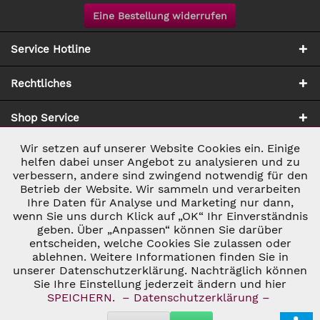
Eine Bestellung widerrufen
Service Hotline
Rechtliches
Shop Service
Wir setzen auf unserer Website Cookies ein. Einige
Aktiv
Notwendig
Zahlung & Versand
helfen dabei unser Angebot zu analysieren und zu
verbessern, andere sind zwingend notwendig für den
Betrieb der Website. Wir sammeln und verarbeiten
Inaktiv
Marketing
Ihre Daten für Analyse und Marketing nur dann,
wenn Sie uns durch Klick auf „OK“ Ihr Einverständnis
geben. Über „Anpassen“ können Sie darüber
Inaktiv
Tracking
entscheiden, welche Cookies Sie zulassen oder
ablehnen. Weitere Informationen finden Sie in
* ALLE PREISE INKL. GESETZL. UMSATZSTEUER ZZGL.
VERSANDKOSTEN
UND GGF. NACHNAHMEGEBÜHREN, WENN NICHT
unserer Datenschutzerklärung. Nachträglich können
Inaktiv
Personalisierung
ANDERS BESCHRIEBEN
Sie Ihre Einstellung jederzeit ändern und hier
© 2026 C&D WEINHANDEL - ALL RIGHTS RESERVED. THEME BY
SPEICHERN.
– Datenschutzerklärung –
THEMEWARE®