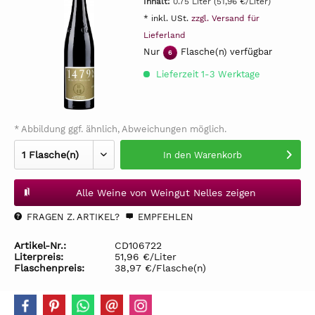
Inhalt:
0.75 Liter (51,96 €/Liter)
* inkl. USt.
zzgl. Versand für
Lieferland
Nur
Flasche(n) verfügbar
6
Lieferzeit 1-3 Werktage
* Abbildung ggf. ähnlich, Abweichungen möglich.
In den
Warenkorb
Alle Weine von Weingut Nelles zeigen
FRAGEN Z. ARTIKEL?
EMPFEHLEN
Artikel-Nr.:
CD106722
Literpreis:
51,96 €/Liter
Flaschenpreis:
38,97 €/Flasche(n)