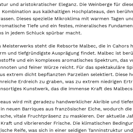
ur und aristokratischer Eleganz. Die Weinberge für diese
en Kombination aus kalkhaltigen Hochplateaus, den berüh
sen. Dieses spezielle Mikroklima mit warmen Tagen und
romatische Tiefe und ein festes, mineralisches Fundament
s in jedem Schluck spürbar macht.
 Meisterwerks steht die Rebsorte Malbec, die in Cahors hi
rm und tiefgründigste Ausprägung findet. Malbec ist berü
bstoffe und ein komplexes aromatisches Spektrum, das v
hennoten und feiner Würze reicht. Für das spektakuläre S
us extrem dicht bepflanzten Parzellen selektiert. Diese 
teinreiche Erdreich zu graben, was zu extrem niedrigen Er
reinsortiges Kunstwerk, das die immense Kraft des Malbecs
teaus wird mit geradezu handwerklicher Akribie und tiefe
 in neuen Barriques aus französischer Eiche, wodurch di
pische, vitale Fruchtpräsenz zu maskieren. Der aktuelle J
r Kraft und vibrierender Frische. Die klimatischen Bedin
gische Reife, was sich in einer seidigen Tanninstruktur u