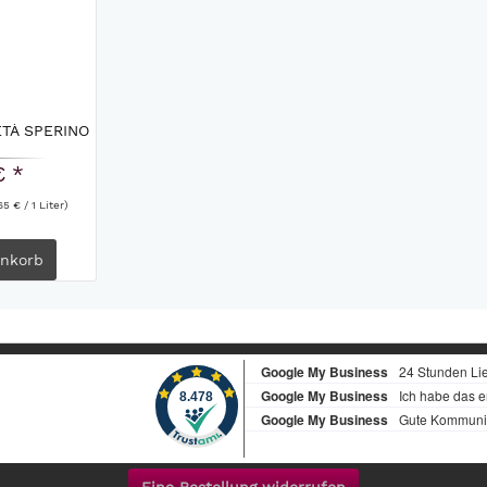
TÀ SPERINO
€ *
65 € / 1 Liter)
nkorb