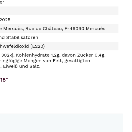
ter
2025
e Mercuès, Rue de Château, F-46090 Mercuès
d Stabilisatoren
hwefeldioxid (E220)
302kj, Kohlenhydrate 1,2g, davon Zucker 0,4g.
ringfügige Mengen von Fett, gesättigten
, Eiweiß und Salz.
18"