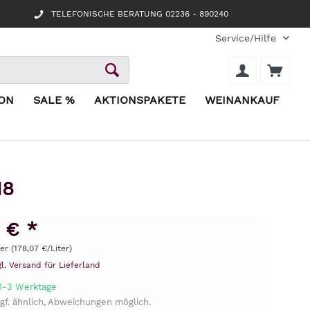
TELEFONISCHE BERATUNG 02236 - 890240
Service/Hilfe
ION
SALE %
AKTIONSPAKETE
WEINANKAUF
18
 € *
ter (178,07 €/Liter)
gl. Versand für Lieferland
 1-3 Werktage
gf. ähnlich, Abweichungen möglich.