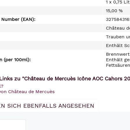
1 x 0,75 Li
15,00 %
e Number (EAN):
327584316
Château d
Trauben un
Enthält Sc
Brennwert 
 (per 100ml):
Enthält ge
Fettsäuren
Links zu "Château de Mercuès Icône AOC Cahors 20
l?
 von Château de Mercuès
N SICH EBENFALLS ANGESEHEN