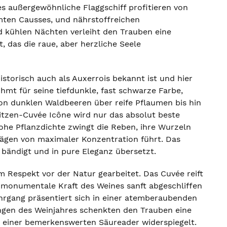
s außergewöhnliche Flaggschiff profitieren von
mten Causses, und nährstoffreichen
 kühlen Nächten verleiht den Trauben eine
, das die raue, aber herzliche Seele
storisch auch als Auxerrois bekannt ist und hier
hmt für seine tiefdunkle, fast schwarze Farbe,
on dunklen Waldbeeren über reife Pflaumen bis hin
pitzen-Cuvée Icône wird nur das absolut beste
hohe Pflanzdichte zwingt die Reben, ihre Wurzeln
trägen von maximaler Konzentration führt. Das
 bändigt und in pure Eleganz übersetzt.
m Respekt vor der Natur gearbeitet. Das Cuvée reift
e monumentale Kraft des Weines sanft abgeschliffen
ahrgang präsentiert sich in einer atemberaubenden
gungen des Weinjahres schenkten den Trauben eine
nd einer bemerkenswerten Säureader widerspiegelt.