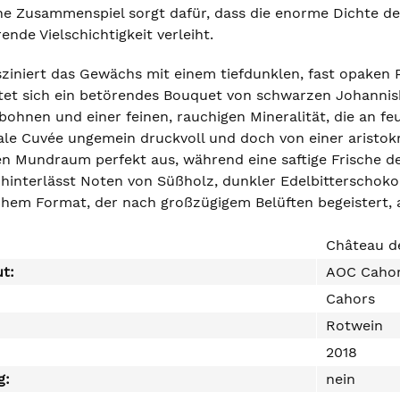
e Zusammenspiel sorgt dafür, dass die enorme Dichte de
ende Vielschichtigkeit verleiht.
sziniert das Gewächs mit einem tiefdunklen, fast opaken P
ltet sich ein betörendes Bouquet von schwarzen Johannis
bohnen und einer feinen, rauchigen Mineralität, die an f
e Cuvée ungemein druckvoll und doch von einer aristokra
en Mundraum perfekt aus, während eine saftige Frische d
hinterlässt Noten von Süßholz, dunkler Edelbitterschokol
chem Format, der nach großzügigem Belüften begeistert, 
Château d
ut:
AOC Caho
Cahors
Rotwein
2018
g:
nein