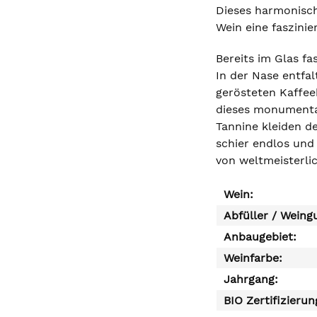
Dieses harmonisch
Wein eine faszinier
Bereits im Glas fa
In der Nase entfa
gerösteten Kaffee
dieses monumental
Tannine kleiden d
schier endlos und 
von weltmeisterli
Wein:
Abfüller / Weing
Anbaugebiet:
Weinfarbe:
Jahrgang:
BIO Zertifizierun