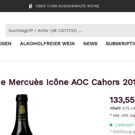
ÜBER 11.000 AUSGEWÄHLTE WEINE
OSEN
ALKOHOLFREIER WEIN
NEWS
SUBSKRIPT
e Mercuès Icône AOC Cahors 20
133,55
Inhalt:
0.75 Li
* inkl. USt.
zz
Lieferzeit
* Abbildung g