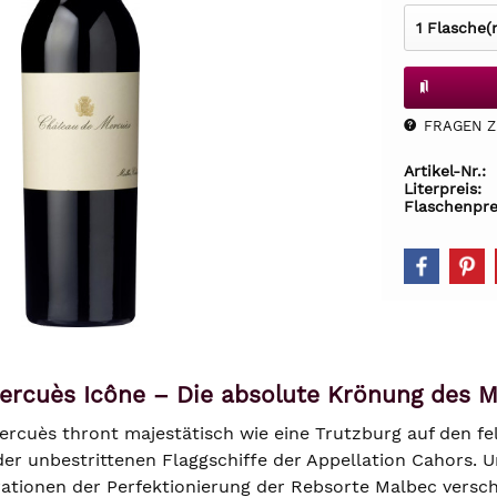
FRAGEN Z.
Artikel-Nr.:
Literpreis:
Flaschenpre
ercuès Icône – Die absolute Krönung des 
rcuès thront majestätisch wie eine Trutzburg auf den f
 der unbestrittenen Flaggschiffe der Appellation Cahors. U
erationen der Perfektionierung der Rebsorte Malbec versc