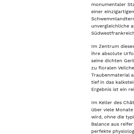
monumentaler Stat
einer einzigartig
Schwemmlandterras
unvergleichliche a
Südwestfrankreich
Im Zentrum dieses
ihre absolute Urfo
seine dichten Ger
zu floralen Veilc
Traubenmaterial a
tief in das kalks
Ergebnis ist ein 
Im Keller des Châ
über viele Monate
wird, ohne die ty
Balance aus reife
perfekte physiolo