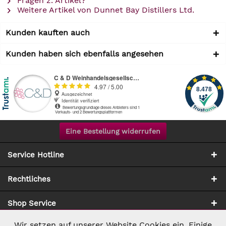
Fragen z. Artikel?
Weitere Artikel von Dunnet Bay Distillers Ltd.
Kunden kauften auch
Kunden haben sich ebenfalls angesehen
Eine Bestellung widerrufen
Service Hotline
Rechtliches
Shop Service
Wir setzen auf unserer Website Cookies ein. Einige
Aktiv
Notwendig