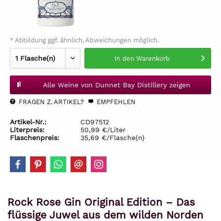
* Abbildung ggf. ähnlich, Abweichungen möglich.
In den
Warenkorb
Alle Weine von Dunnet Bay Distillery zeigen
FRAGEN Z. ARTIKEL?
EMPFEHLEN
Artikel-Nr.:
CD97512
Literpreis:
50,99 €/Liter
Flaschenpreis:
35,69 €/Flasche(n)
Rock Rose Gin Original Edition – Das
flüssige Juwel aus dem wilden Norden