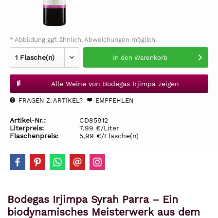
* Abbildung ggf. ähnlich, Abweichungen möglich.
In den
Warenkorb
Alle Weine von Bodegas Irjimpa zeigen
FRAGEN Z. ARTIKEL?
EMPFEHLEN
Artikel-Nr.:
CD85912
Literpreis:
7,99 €/Liter
Flaschenpreis:
5,99 €/Flasche(n)
Bodegas Irjimpa Syrah Parra – Ein
biodynamisches Meisterwerk aus dem