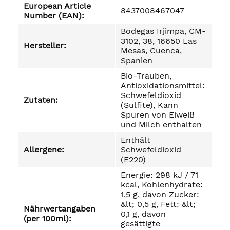
European Article
8437008467047
Number (EAN):
Bodegas Irjimpa, CM-
3102, 38, 16650 Las
Hersteller:
Mesas, Cuenca,
Spanien
Bio-Trauben,
Antioxidationsmittel:
Schwefeldioxid
Zutaten:
(Sulfite), Kann
Spuren von Eiweiß
und Milch enthalten
Enthält
Allergene:
Schwefeldioxid
(E220)
Energie: 298 kJ / 71
kcal, Kohlenhydrate:
1,5 g, davon Zucker:
&lt; 0,5 g, Fett: &lt;
Nährwertangaben
0,1 g, davon
(per 100ml):
gesättigte