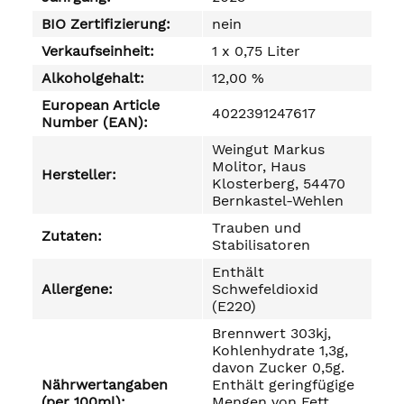
BIO Zertifizierung:
nein
Verkaufseinheit:
1 x 0,75 Liter
Alkoholgehalt:
12,00 %
European Article
4022391247617
Number (EAN):
Weingut Markus
Molitor, Haus
Hersteller:
Klosterberg, 54470
Bernkastel-Wehlen
Trauben und
Zutaten:
Stabilisatoren
Enthält
Allergene:
Schwefeldioxid
(E220)
Brennwert 303kj,
Kohlenhydrate 1,3g,
davon Zucker 0,5g.
Nährwertangaben
Enthält geringfügige
(per 100ml):
Mengen von Fett,