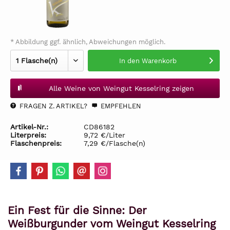
* Abbildung ggf. ähnlich, Abweichungen möglich.
In den
Warenkorb
Alle Weine von Weingut Kesselring zeigen
FRAGEN Z. ARTIKEL?
EMPFEHLEN
Artikel-Nr.:
CD86182
Literpreis:
9,72 €/Liter
Flaschenpreis:
7,29 €/Flasche(n)
Ein Fest für die Sinne: Der
Weißburgunder vom Weingut Kesselring