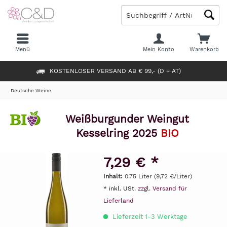
Menü
Mein Konto
Warenkorb
KOSTENLOSER VERSAND AB € 99,- (D + AT)
Deutsche Weine
Weißburgunder Weingut
Kesselring 2025
BIO
7,29 € *
Inhalt:
0.75 Liter (9,72 €/Liter)
* inkl. USt.
zzgl. Versand für
Lieferland
Lieferzeit 1-3 Werktage