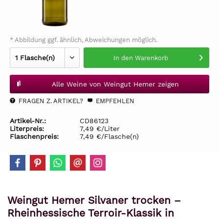
* Abbildung ggf. ähnlich, Abweichungen möglich.
In den
Warenkorb
Alle Weine von Weingut Hemer zeigen
FRAGEN Z. ARTIKEL?
EMPFEHLEN
Artikel-Nr.:
CD86123
Literpreis:
7,49 €/Liter
Flaschenpreis:
7,49 €/Flasche(n)
Weingut Hemer Silvaner trocken –
Rheinhessische Terroir-Klassik in