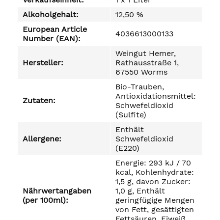
Alkoholgehalt:
12,50 %
European Article
4036613000133
Number (EAN):
Weingut Hemer,
Hersteller:
Rathausstraße 1,
67550 Worms
Bio-Trauben,
Antioxidationsmittel:
Zutaten:
Schwefeldioxid
(Sulfite)
Enthält
Allergene:
Schwefeldioxid
(E220)
Energie: 293 kJ / 70
kcal, Kohlenhydrate:
1,5 g, davon Zucker:
Nährwertangaben
1,0 g, Enthält
(per 100ml):
geringfügige Mengen
von Fett, gesättigten
Fettsäuren, Eiweiß