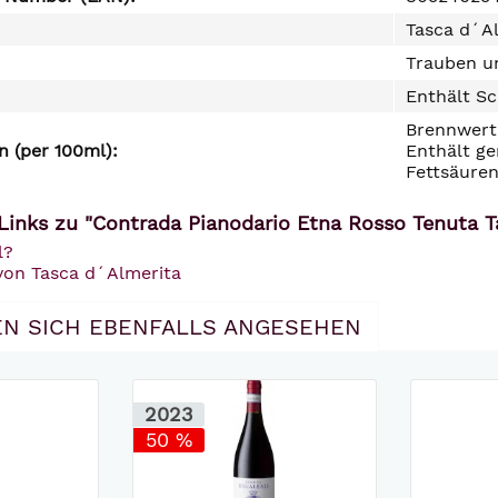
Tasca d´Al
Trauben un
Enthält Sc
Brennwert 
 (per 100ml):
Enthält ge
Fettsäuren
Links zu "Contrada Pianodario Etna Rosso Tenuta T
l?
 von Tasca d´Almerita
N SICH EBENFALLS ANGESEHEN
2023
50 %