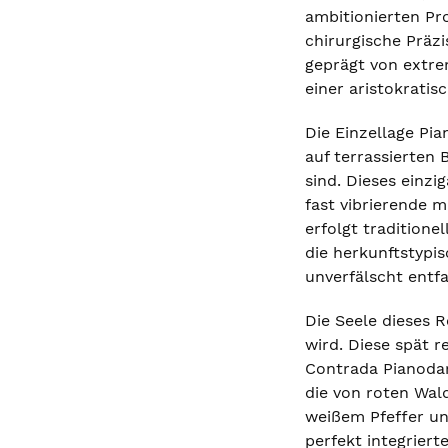
ambitionierten Pr
chirurgische Präzi
geprägt von extr
einer aristokrati
Die Einzellage Pi
auf terrassierten
sind. Dieses einz
fast vibrierende 
erfolgt traditione
die herkunftstypi
unverfälscht entf
Die Seele dieses R
wird. Diese spät r
Contrada Pianodari
die von roten Wal
weißem Pfeffer un
perfekt integriert