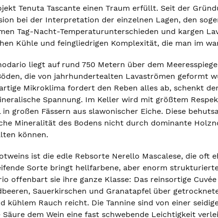
ojekt Tenuta Tascante einen Traum erfüllt. Seit der Gründ
sion bei der Interpretation der einzelnen Lagen, den sog
emen Tag-Nacht-Temperaturunterschieden und kargen Lav
schen Kühle und feingliedrigen Komplexität, die man im 
anodario liegt auf rund 750 Metern über dem Meeresspie
 Böden, die von jahrhundertealten Lavaströmen geformt
igartige Mikroklima fordert den Reben alles ab, schenkt
mineralische Spannung. Im Keller wird mit größtem Respe
ll in großen Fässern aus slawonischer Eiche. Diese behut
sche Mineralität des Bodens nicht durch dominante Holz
alten können.
otweins ist die edle Rebsorte Nerello Mascalese, die oft 
eifende Sorte bringt hellfarbene, aber enorm strukturier
o offenbart sie ihre ganze Klasse: Das reinsortige Cuvée 
dbeeren, Sauerkirschen und Granatapfel über getrocknete 
d kühlem Rauch reicht. Die Tannine sind von einer seidige
e Säure dem Wein eine fast schwebende Leichtigkeit verlei