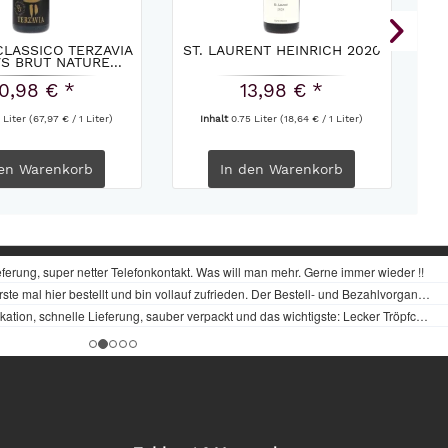
LASSICO TERZAVIA
ST. LAURENT HEINRICH 2020
VI
S BRUT NATURE...
0,98 € *
13,98 € *
 Liter
(67,97 € / 1 Liter)
Inhalt
0.75 Liter
(18,64 € / 1 Liter)
en
Warenkorb
In den
Warenkorb