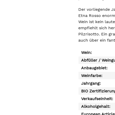
Der vorliegende J
Etna Rosso enorm f
Wein ist kein laut
empfiehlt sich he
Pilzrisotto. Ein g
auch über ein fant
Wein:
Abfüller / Weing
Anbaugebiet:
Weinfarbe:
Jahrgang:
BIO Zertifizierun
Verkaufseinheit:
Alkoholgehalt:
European Articl