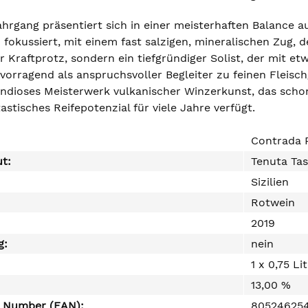
ahrgang präsentiert sich in einer meisterhaften Balance 
okussiert, mit einem fast salzigen, mineralischen Zug, de
er Kraftprotz, sondern ein tiefgründiger Solist, der mit e
rvorragend als anspruchsvoller Begleiter zu feinen Fleis
randioses Meisterwerk vulkanischer Winzerkunst, das scho
astisches Reifepotenzial für viele Jahre verfügt.
Contrada 
ut:
Tenuta Ta
Sizilien
Rotwein
2019
g:
nein
1 x 0,75 Li
13,00 %
e Number (EAN):
80524625