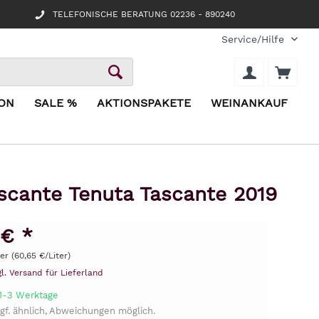
TELEFONISCHE BERATUNG 02236 - 890240
Service/Hilfe
ION
SALE %
AKTIONSPAKETE
WEINANKAUF
scante Tenuta Tascante 2019
 € *
ter (60,65 €/Liter)
gl. Versand für Lieferland
 1-3 Werktage
gf. ähnlich, Abweichungen möglich.