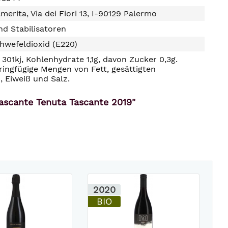
merita, Via dei Fiori 13, I-90129 Palermo
d Stabilisatoren
hwefeldioxid (E220)
301kj, Kohlenhydrate 1,1g, davon Zucker 0,3g.
ringfügige Mengen von Fett, gesättigten
, Eiweiß und Salz.
ascante Tenuta Tascante 2019"
2020
2
BIO