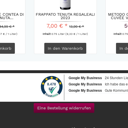
 CONTEA DI
FRAPPATO TENUTA REGALEALI
METODO C
NUTA...
2023
CUVÉE V
7,00 € *
5
44,99 € *
13,99 € *
7 € / 1 Liter)
Inhalt
0.75 Liter
(9,33 € / 1 Liter)
Inhalt
0.75
nkorb
In den
Warenkorb
In d
Eine Bestellung widerrufen