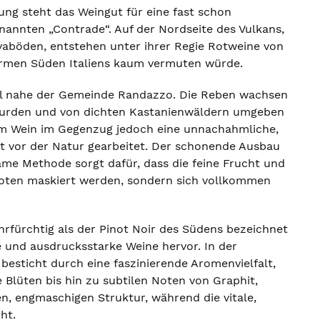
ung steht das Weingut für eine fast schon
enannten „Contrade“. Auf der Nordseite des Vulkans,
aböden, entstehen unter ihrer Regie Rotweine von
warmen Süden Italiens kaum vermuten würde.
gel nahe der Gemeinde Randazzo. Die Reben wachsen
 wurden und von dichten Kastanienwäldern umgeben
 dem Wein im Gegenzug jedoch eine unnachahmliche,
kt vor der Natur gearbeitet. Der schonende Ausbau
same Methode sorgt dafür, dass die feine Frucht und
noten maskiert werden, sondern sich vollkommen
ehrfürchtig als der Pinot Noir des Südens bezeichnet
te und ausdrucksstarke Weine hervor. In der
besticht durch eine faszinierende Aromenvielfalt,
Blüten bis hin zu subtilen Noten von Graphit,
n, engmaschigen Struktur, während die vitale,
ht.