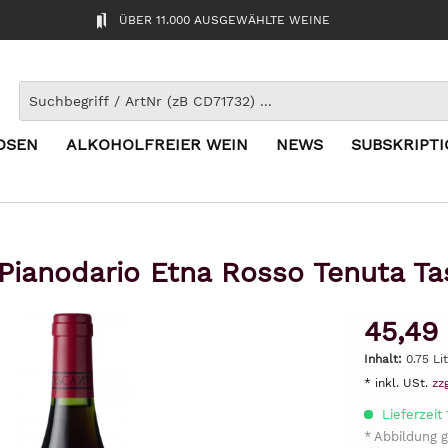
ÜBER 11.000 AUSGEWÄHLTE WEINE
OSEN
ALKOHOLFREIER WEIN
NEWS
SUBSKRIPT
Pianodario Etna Rosso Tenuta Ta
45,49
Inhalt:
0.75 Li
* inkl. USt.
zz
Lieferzeit
* Abbildung g