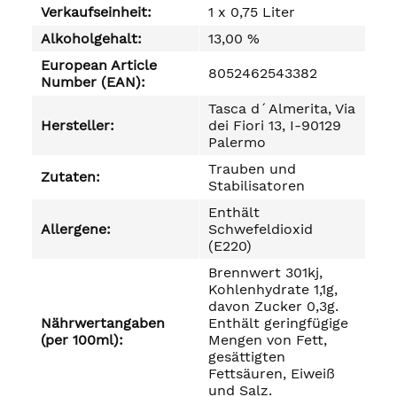
Verkaufseinheit:
1 x 0,75 Liter
Alkoholgehalt:
13,00 %
European Article
8052462543382
Number (EAN):
Tasca d´Almerita, Via
Hersteller:
dei Fiori 13, I-90129
Palermo
Trauben und
Zutaten:
Stabilisatoren
Enthält
Allergene:
Schwefeldioxid
(E220)
Brennwert 301kj,
Kohlenhydrate 1,1g,
davon Zucker 0,3g.
Nährwertangaben
Enthält geringfügige
(per 100ml):
Mengen von Fett,
gesättigten
Fettsäuren, Eiweiß
und Salz.