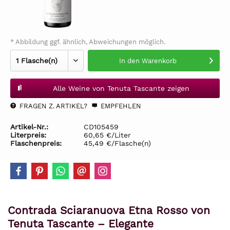
* Abbildung ggf. ähnlich, Abweichungen möglich.
In den
Warenkorb
Alle Weine von Tenuta Tascante zeigen
FRAGEN Z. ARTIKEL?
EMPFEHLEN
Artikel-Nr.:
CD105459
Literpreis:
60,65 €/Liter
Flaschenpreis:
45,49 €/Flasche(n)
Contrada Sciaranuova Etna Rosso von
Tenuta Tascante – Elegante