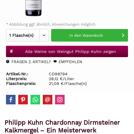
* Abbildung ggf. ähnlich, Abweichungen möglich.
In den
Warenkorb
Alle Weine von Weingut Philipp Kuhn zeigen
FRAGEN Z. ARTIKEL?
EMPFEHLEN
Artikel-Nr.:
CD98794
Literpreis:
28,12 €/Liter
Flaschenpreis:
21,09 €/Flasche(n)
Philipp Kuhn Chardonnay Dirmsteiner
Kalkmergel – Ein Meisterwerk