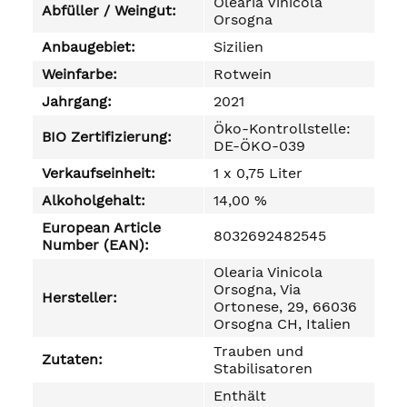
Olearia Vinicola
Abfüller / Weingut:
Orsogna
Anbaugebiet:
Sizilien
Weinfarbe:
Rotwein
Jahrgang:
2021
Öko-Kontrollstelle:
BIO Zertifizierung:
DE-ÖKO-039
Verkaufseinheit:
1 x 0,75 Liter
Alkoholgehalt:
14,00 %
European Article
8032692482545
Number (EAN):
Olearia Vinicola
Orsogna, Via
Hersteller:
Ortonese, 29, 66036
Orsogna CH, Italien
Trauben und
Zutaten:
Stabilisatoren
Enthält