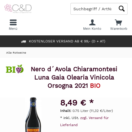
Menü
Mein Konto
Warenkorb
KOSTENLOSER VERSAND AB € 99,- (D + AT)
Alle Rotweine
Nero d´Avola Chiaramontesi
Luna Gaia Olearia Vinicola
Orsogna 2021
BIO
8,49 € *
Inhalt:
0.75 Liter (11,32 €/Liter)
* inkl. USt.
zzgl. Versand für
Lieferland