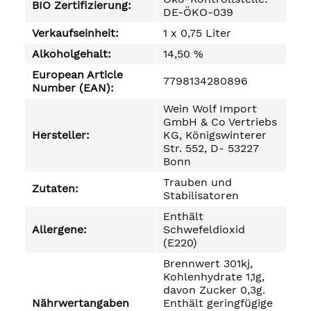
BIO Zertifizierung:
DE-ÖKO-039
Verkaufseinheit:
1 x 0,75 Liter
Alkoholgehalt:
14,50 %
European Article
7798134280896
Number (EAN):
Wein Wolf Import
GmbH & Co Vertriebs
Hersteller:
KG, Königswinterer
Str. 552, D- 53227
Bonn
Trauben und
Zutaten:
Stabilisatoren
Enthält
Allergene:
Schwefeldioxid
(E220)
Brennwert 301kj,
Kohlenhydrate 1,1g,
davon Zucker 0,3g.
Nährwertangaben
Enthält geringfügige