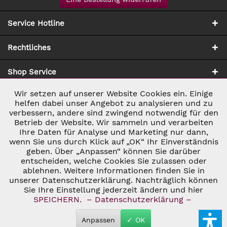
Service Hotline
Rechtliches
Shop Service
Wir setzen auf unserer Website Cookies ein. Einige
Aktiv
Notwendig
Zahlung & Versand
helfen dabei unser Angebot zu analysieren und zu
verbessern, andere sind zwingend notwendig für den
Betrieb der Website. Wir sammeln und verarbeiten
Inaktiv
Marketing
Ihre Daten für Analyse und Marketing nur dann,
wenn Sie uns durch Klick auf „OK“ Ihr Einverständnis
geben. Über „Anpassen“ können Sie darüber
Inaktiv
Tracking
entscheiden, welche Cookies Sie zulassen oder
ablehnen. Weitere Informationen finden Sie in
* ALLE PREISE INKL. GESETZL. UMSATZSTEUER ZZGL.
VERSANDKOSTEN
UND GGF. NACHNAHMEGEBÜHREN, WENN NICHT
unserer Datenschutzerklärung. Nachträglich können
Inaktiv
Personalisierung
ANDERS BESCHRIEBEN
Sie Ihre Einstellung jederzeit ändern und hier
© 2026 C&D WEINHANDEL - ALL RIGHTS RESERVED. THEME BY
SPEICHERN.
– Datenschutzerklärung –
THEMEWARE®
Inaktiv
Service
Anpassen
✓ OK