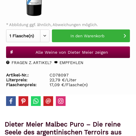
* Abbildung ggf. ähnlich, Abweichungen möglich.
In den
Warenkorb
Alle Weine von Dieter Meier zeigen
FRAGEN Z. ARTIKEL?
EMPFEHLEN
Artikel-Nr.:
CD78097
Literpreis:
22,79 €/Liter
Flaschenpreis:
17,09 €/Flasche(n)
Dieter Meier Malbec Puro – Die reine
Seele des argentinischen Terroirs aus